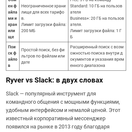
ен ф
Неограниченное храни
Standard: 10 ГБ на пользов
айла
лище для всех тарифо
ателя
ми и
в.
Business+: 20 ГБ на пользов
хран
Лимит загрузки файла:
ателя.
или
200 МБ
Лимит загрузки файла: 1 Г
ще
Б
Пои
Расширенный поиск с возм
Простой поиск, без фи
ск ф
ожностью поиска внутри д
льтров по файлам или
айло
окументов и указания врем
дате
в
енного диапазона
Ryver vs Slack: в двух словах
Slack — популярный инструмент для
командного общения с мощными функциями,
удобным интерфейсом и немалой ценой. Этот
известный корпоративный мессенджер
появился на рынке в 2013 году благодаря