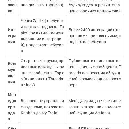
звон
нно для всех тарифов)
Аудио/видео через интегра
ки
ции сторонних приложений
Через Zapier (требуетс
я платная подписка Za
Инт
Более 2400 интеграций с ст
pier при активном испо
егра
оронними приложениями; п
льзовании интеграци
ции
оддержка вебхуков
й); поддержка вебхуко
в
Открытые форумы, пр
Публичные и приватные ка
Ком
иватные команды и ли
налы, личные сообщения. T
мун
чные сообщения. Topic
hreads для ведения обсужд
ика
s (эквивалент Threads
ений в рамках одного разго
ция
в Slack)
вора
Мен
едж
Встроенное управлени
Менеджер задач через инте
ер з
е задачами, похоже на
грацию сторонних приложе
ада
Kanban-доску Trello
ний (функция Actions)
ч
Обм
Free: 5 ГБ на команду