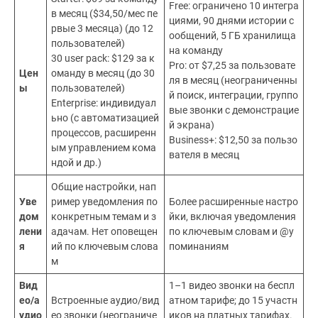
Free: ограничено 10 интегра
в месяц ($34,50/мес пе
циями, 90 днями истории с
рвые 3 месяца) (до 12
ообщений, 5 ГБ хранилища
пользователей)
на команду
30 user pack: $129 за к
Pro: от $7,25 за пользовате
Цен
оманду в месяц (до 30
ля в месяц (неограниченны
ы
пользователей)
й поиск, интеграции, группо
Enterprise: индивидуал
вые звонки с демонстрацие
ьно (с автоматизацией
й экрана)
процессов, расширенн
Business+: $12,50 за пользо
ым управлением кома
вателя в месяц
ндой и др.)
Общие настройки, нап
Уве
ример уведомления по
Более расширенные настро
дом
конкретным темам и з
йки, включая уведомления
лени
адачам. Нет оповещен
по ключевым словам и @у
я
ий по ключевым слова
поминаниям
м
Вид
1–1 видео звонки на беспл
ео/а
Встроенные аудио/вид
атном тарифе; до 15 участн
удио
ео звонки (неограниче
иков на платных тарифах.