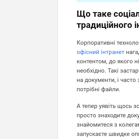
Що таке соціал
традиційного і
Корпоративні техноло
офісний інтранет
нага
контентом, до якого н
необхідно. Такі заста
на документи, і часто
потрібні файли.
А тепер уявіть щось з
просто знаходите доку
знайомитеся з колега
запускаєте швидке опи