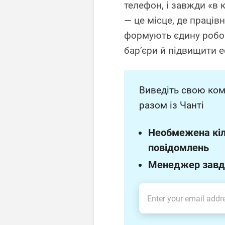
телефон, і завжди «в 
— це місце, де праців
формують єдину робоч
бар’єри й підвищити е
Виведіть свою ком
разом із Чанті
Необмежена кіл
повідомлень
Менеджер завд