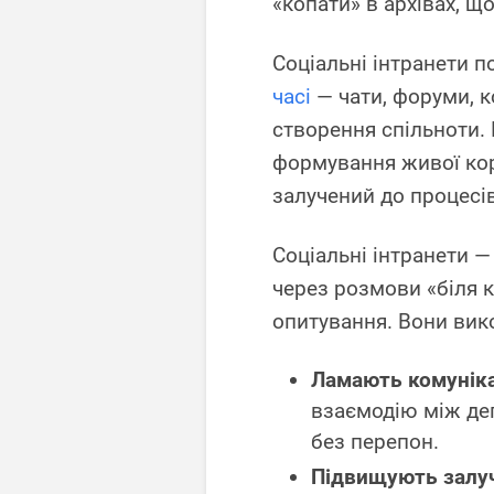
«копати» в архівах, що
Соціальні інтранети 
часі
— чати, форуми, к
створення спільноти. 
формування живої кор
залучений до процесів
Соціальні інтранети —
через розмови «біля к
опитування. Вони вико
Ламають комунікац
взаємодію між де
без перепон.
Підвищують залуч