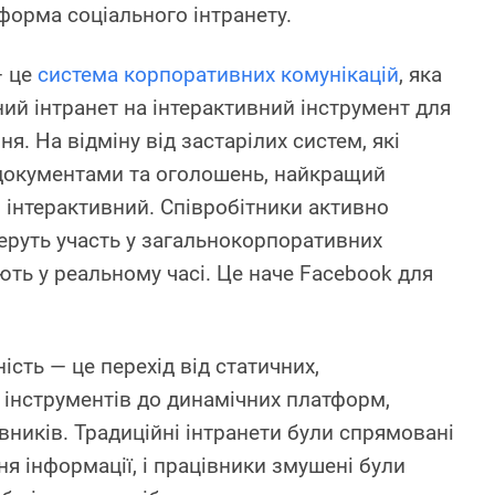
тформа соціального інтранету.
— це
система корпоративних комунікацій
, яка
ий інтранет на інтерактивний інструмент для
ня. На відміну від застарілих систем, які
документами та оголошень, найкращий
 інтерактивний. Співробітники активно
еруть участь у загальнокорпоративних
ють у реальному часі. Це наче Facebook для
сть — це перехід від статичних,
інструментів до динамічних платформ,
вників. Традиційні інтранети були спрямовані
я інформації, і працівники змушені були