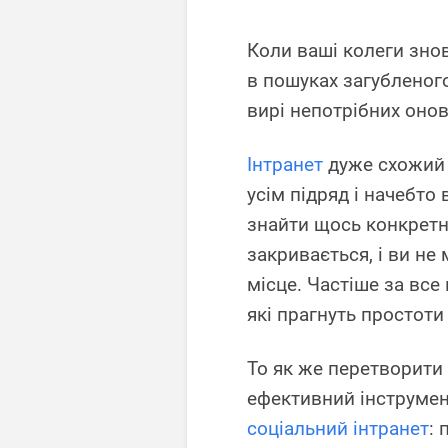
Коли ваші колеги зно
в пошуках загубленог
вирі непотрібних онов
Інтранет
дуже схожий 
усім підряд і начебто
знайти щось конкретне
закривається, і ви н
місце. Частіше за все
які прагнуть простоти 
То як же перетворити 
ефективний інструмент
соціальний інтранет
: 