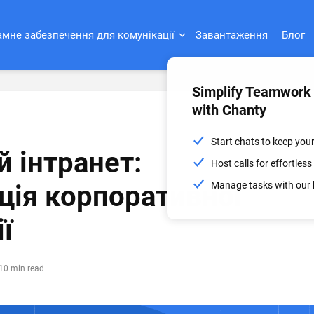
мне забезпечення для комунікації
Завантаження
Блог
Simplify Teamwork
with Chanty
Start chats to keep you
й інтранет:
Host calls for effortle
Manage tasks with our 
ція корпоративної
ї
10 min read