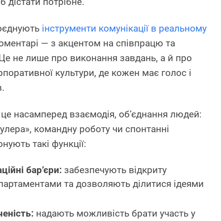
б дістати потрібне.
поєднують
інструменти комунікації в реальному
оментарі — з акцентом на співпрацю та
Це не лише про виконання завдань, а й про
поративної культури, де кожен має голос і
.
 це насамперед взаємодія, об’єднання людей:
улера», командну роботу чи спонтанні
нують такі функції:
ійні бар’єри:
забезпечують відкриту
партаментами та дозволяють ділитися ідеями
еність:
надають можливість брати участь у