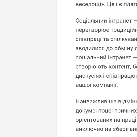
веселощі». Це і є пла
Соціальний інтранет 
перетворює традиційн
співпраці та спілкуван
зводилися до обміну 
соціальний інтранет —
створюють контент, б
дискусіях і співпрацю
вашої компанії.
Найважливіша відмінні
документоцентричних 
орієнтованих на праці
виключно на зберіганн