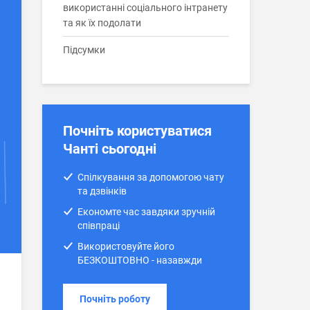
використанні соціального інтранету
та як їх подолати
Підсумки
Почніть користуватися
Чанті сьогодні
Спілкування за допомогою чату
та дзвінків
Економте час завдяки зручній
співпраці
Використовуйте його
БЕЗКОШТОВНО - назавжди
Почніть роботу