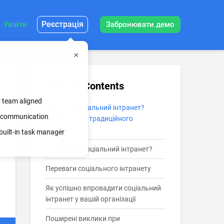
Реєстрація
Увійти
Забронювати демо
Table of Contents
r team aligned
Що таке соціальний інтранет?
ss communication
Еволюція від традиційного
інтранету
built-in task manager
Як працює соціальний інтранет?
Переваги соціального інтранету
Як успішно впровадити соціальний
інтранет у вашій організації
Поширені виклики при