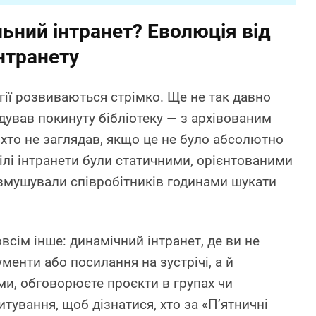
ьний інтранет? Еволюція від
нтранету
гії розвиваються стрімко. Ще не так давно
дував покинуту бібліотеку — з архівованим
іхто не заглядав, якщо це не було абсолютно
рілі інтранети були статичними, орієнтованими
 змушували співробітників годинами шукати
овсім інше: динамічний інтранет, де ви не
менти або посилання на зустрічі, а й
ми, обговорюєте проєкти в групах чи
тування, щоб дізнатися, хто за «П’ятничні