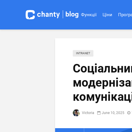
blog
Функції
Ціни
Програ
INTRANET
Соціальни
модерніза
комунікаці
Victoria
June 10, 2025