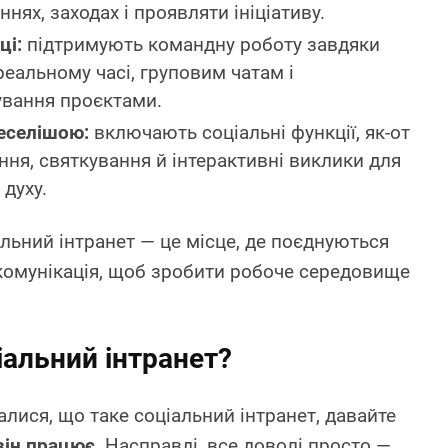
ннях, заходах і проявляти ініціативу.
ці:
підтримують командну роботу завдяки
еальному часі, груповим чатам і
ування проєктами.
еселішою:
включають соціальні функції, як-от
ання, святкування й інтерактивні виклики для
 духу.
льний інтранет — це місце, де поєднуються
 комунікація, щоб зробити робоче середовище
іальний інтранет?
алися, що таке соціальний інтранет, давайте
він працює
. Насправді, все доволі просто —