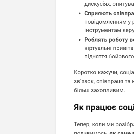
дискусіях, опитува
Сприяють співпра
повідомленням у р
інструментам кер
Роблять роботу в
віртуальні привіт
підняття бойового
Коротко кажучи, соціа
зв’язок, співпраця та
більш захопливим.
Як працює соц
Тепер, коли ми розібр
подивимось,
як саме 