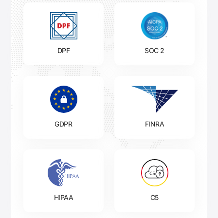
DPF
SOC 2
GDPR
FINRA
HIPAA
C5