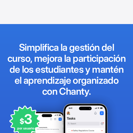
Simplifica la gestión del
curso, mejora la participación
de los estudiantes y mantén
el aprendizaje organizado
con Chanty.
3
$
por usuario