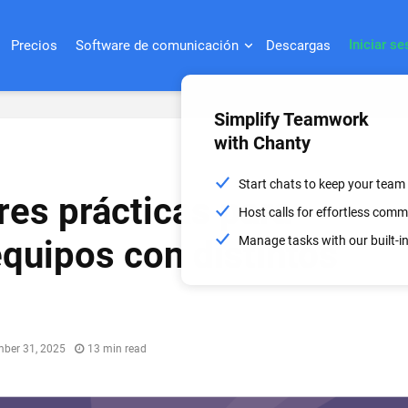
Iniciar se
Precios
Software de comunicación
Descargas
Simplify Teamwork
with Chanty
Start chats to keep your team
res prácticas para
Host calls for effortless com
Manage tasks with our built-
equipos con distintos
ber 31, 2025
13 min read