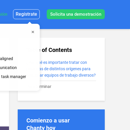
Regístrate
sión
Solicita una demostración
Table of Contents
 aligned
¿Por qué es importante tratar con
munication
personas de distintos orígenes para
gestionar equipos de trabajo diversos?
in task manager
Para terminar
Comienzo a usar
Chanty hoy