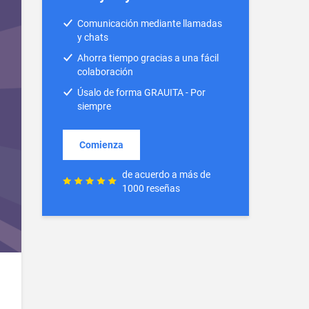
Comunicación mediante llamadas
y chats
Ahorra tiempo gracias a una fácil
colaboración
Úsalo de forma GRAUITA - Por
siempre
Comienza
de acuerdo a más de
1000 reseñas