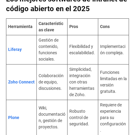
código abierto en el 2025
Característic
Herramienta
Pros
Cons
as clave
Gestión de
contenido,
Flexibilidad y
Implementaci
Liferay
funciones
escalabilidad.
ón compleja.
sociales.
Simplicidad,
Funciones
Colaboración
integración
limitadas en la
Zoho Connect
de equipo,
con otras
versión
discusiones.
herramientas
gratuita.
de Zoho.
Requiere de
Wiki,
Robusto
experiencia
documentació
Plone
control de
para su
n, gestión de
seguridad.
configuración
proyectos.
.