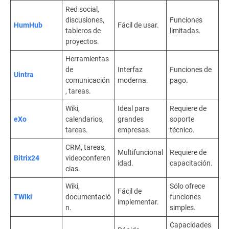
Red social,
discusiones,
Funciones
HumHub
Fácil de usar.
tableros de
limitadas.
proyectos.
Herramientas
de
Interfaz
Funciones de
Uintra
comunicación
moderna.
pago.
, tareas.
Wiki,
Ideal para
Requiere de
eXo
calendarios,
grandes
soporte
tareas.
empresas.
técnico.
CRM, tareas,
Multifuncional
Requiere de
Bitrix24
videoconferen
idad.
capacitación.
cias.
Wiki,
Sólo ofrece
Fácil de
TWiki
documentació
funciones
implementar.
n.
simples.
Capacidades