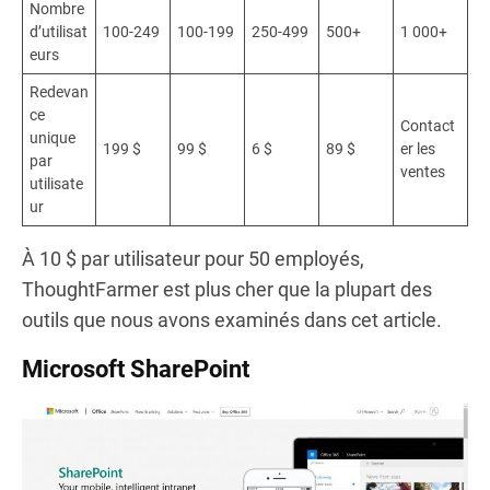
Nombre
d’utilisat
100-249
100-199
250-499
500+
1 000+
eurs
Redevan
ce
Contact
unique
199
$
99
$
6
$
89
$
er les
par
ventes
utilisate
ur
À 10 $ par utilisateur pour 50 employés,
ThoughtFarmer est plus cher que la plupart des
outils que nous avons examinés dans cet article.
Microsoft SharePoint