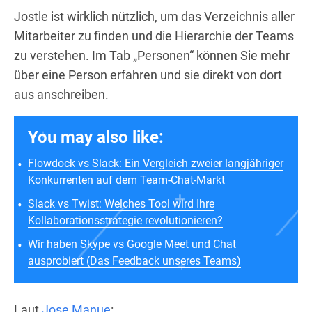
Jostle ist wirklich nützlich, um das Verzeichnis aller
Mitarbeiter zu finden und die Hierarchie der Teams
zu verstehen. Im Tab „Personen“ können Sie mehr
über eine Person erfahren und sie direkt von dort
aus anschreiben.
You may also like:
Flowdock vs Slack: Ein Vergleich zweier langjähriger
Konkurrenten auf dem Team-Chat-Markt
Slack vs Twist: Welches Tool wird Ihre
Kollaborationsstrategie revolutionieren?
Wir haben Skype vs Google Meet und Chat
ausprobiert (Das Feedback unseres Teams)
Laut
Jose Manue
: