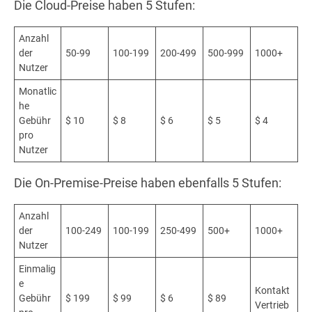
Die Cloud-Preise haben 5 Stufen:
Anzahl
der
50-99
100-199
200-499
500-999
1000+
Nutzer
Monatlic
he
Gebühr
$ 10
$ 8
$ 6
$ 5
$ 4
pro
Nutzer
Die On-Premise-Preise haben ebenfalls 5 Stufen:
Anzahl
der
100-249
100-199
250-499
500+
1000+
Nutzer
Einmalig
e
Kontakt
Gebühr
$ 199
$ 99
$ 6
$ 89
Vertrieb