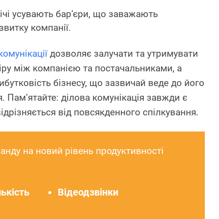
ічі усувають бар’єри, що заважають
звитку компанії.
комунікації
дозволяє залучати та утримувати
віру між компанією та постачальниками, а
бутковість бізнесу, що зазвичай веде до його
. Пам’ятайте: ділова комунікація завжди є
ідрізняється від повсякденного спілкування.
анду на новий рівень продуктивності
ькість
Відеодзвінки