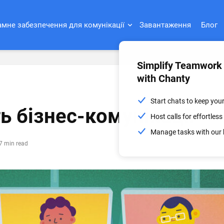
мне забезпечення для комунікації
Завантаження
Блог
Simplify Teamwork
with Chanty
Start chats to keep you
ь бізнес-комунікації
Host calls for effortle
Manage tasks with our 
7 min read