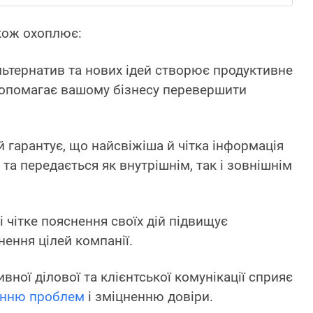
акож охоплює:
ьтернатив та нових ідей створює продуктивне
опомагає вашому бізнесу перевершити
й гарантує, що найсвіжіша й чітка інформація
 та передається як внутрішнім, так і зовнішнім
і чітке пояснення своїх дій підвищує
нення цілей компанії.
вної ділової та клієнтської комунікації сприяє
нню проблем
і зміцненню довіри.