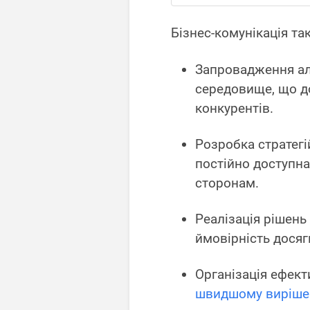
Бізнес-комунікація т
Запровадження ал
середовище, що д
конкурентів.
Розробка стратегі
постійно доступна
сторонам.
Реалізація рішень 
ймовірність досяг
Організація ефекти
швидшому виріше