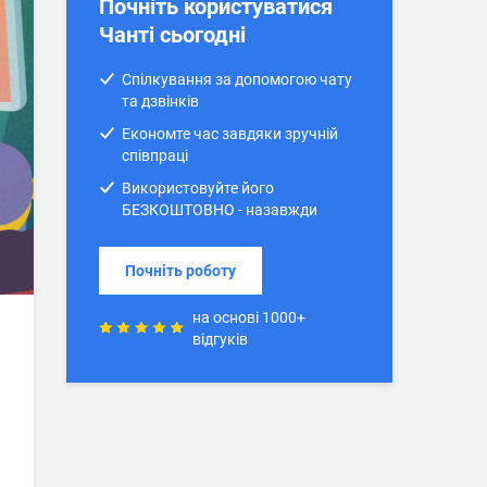
Почніть користуватися
Чанті сьогодні
Спілкування за допомогою чату
та дзвінків
Економте час завдяки зручній
співпраці
Використовуйте його
БЕЗКОШТОВНО - назавжди
Почніть роботу
на основі 1000+
відгуків