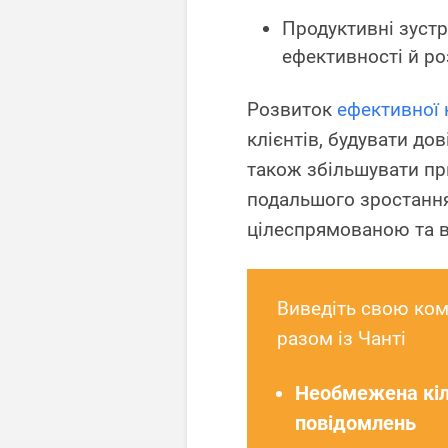
Продуктивні зустр
ефективності й ро
Розвиток
ефективної 
клієнтів, будувати до
також збільшувати при
подальшого зростання
цілеспрямованою та в
Виведіть свою ком
разом із Чанті
Необмежена кіл
повідомлень