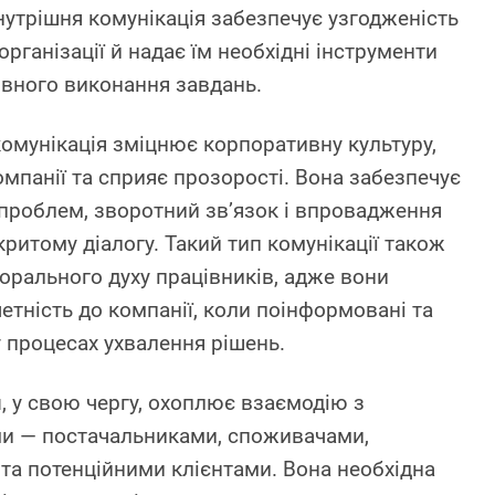
нутрішня комунікація забезпечує узгодженість
організації й надає їм необхідні інструменти
ивного виконання завдань.
комунікація зміцнює корпоративну культуру,
омпанії та сприяє прозорості. Вона забезпечує
проблем, зворотний зв’язок і впровадження
критому діалогу. Такий тип комунікації також
рального духу працівників, адже вони
тність до компанії, коли поінформовані та
 процесах ухвалення рішень.
я
, у свою чергу, охоплює взаємодію з
ми — постачальниками, споживачами,
та потенційними клієнтами. Вона необхідна