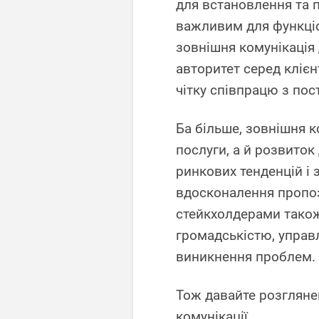
для встановлення та п
важливим для функціо
зовнішня комунікація
авторитет серед клієн
чітку співпрацю з по
Ба більше, зовнішня к
послуги, а й розвиток
ринкових тенденцій і з
вдосконалення пропоз
стейкхолдерами також 
громадськістю, управ
виникнення проблем.
Тож давайте розгляне
комунікації.