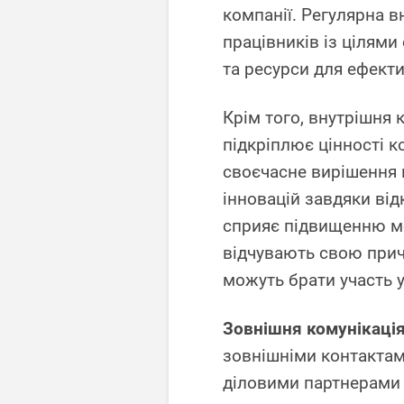
компанії. Регулярна в
працівників із цілями 
та ресурси для ефект
Крім того, внутрішня 
підкріплює цінності к
своєчасне вирішення 
інновацій завдяки від
сприяє підвищенню мо
відчувають свою приче
можуть брати участь у
Зовнішня комунікаці
зовнішніми контакта
діловими партнерами 