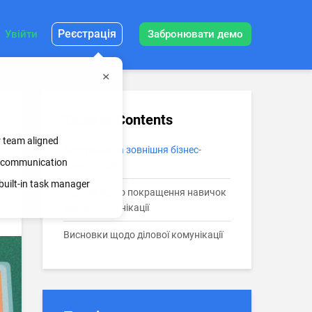
Реєстрація
Увійти
Забронювати демо
Table of Contents
r team aligned
Внутрішня та зовнішня бізнес-
ss communication
комунікація
built-in task manager
Поради щодо покращення навичок
ділової комунікації
Висновки щодо ділової комунікації