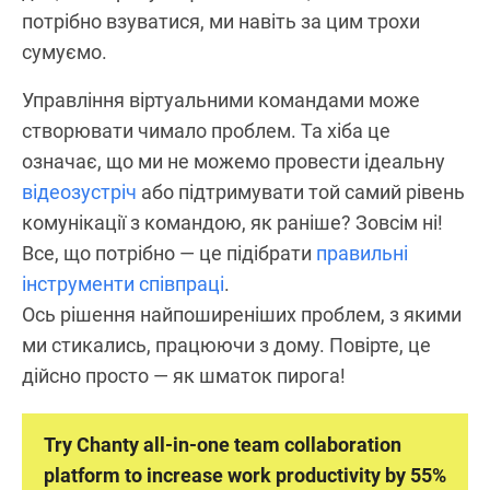
потрібно взуватися, ми навіть за цим трохи
сумуємо.
Управління віртуальними командами може
створювати чимало проблем. Та хіба це
означає, що ми не можемо провести ідеальну
відеозустріч
або підтримувати той самий рівень
комунікації з командою, як раніше? Зовсім ні!
Все, що потрібно — це підібрати
правильні
інструменти співпраці
.
Ось рішення найпоширеніших проблем, з якими
ми стикались, працюючи з дому. Повірте, це
дійсно просто — як шматок пирога!
Try Chanty all-in-one team collaboration
platform to increase work productivity by 55%