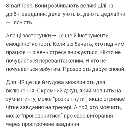
SmartTask. Вони розбивають великі цілі на
дрібні завдання, делегують їх, дають дедлайни
— і ясність.
Але ці застосунки — це ще й інструменти
емоційної ясності. Коли всі бачать, хто над чим
працює — рівень стресу знижується. Ніхто не
почувається перевантаженим. Ніхто не
почувається забутим. Прозорість дарує спокій.
Для HR це ще й чудова можливість для
включення. Скромний джун, який мовчить на
зум-мітингу, може “розквітнути”, якщо отримає
чітке завдання на трекері. А той, хто мовчить,
може “проговоритися” про своє вигорання
через прострочене завдання.