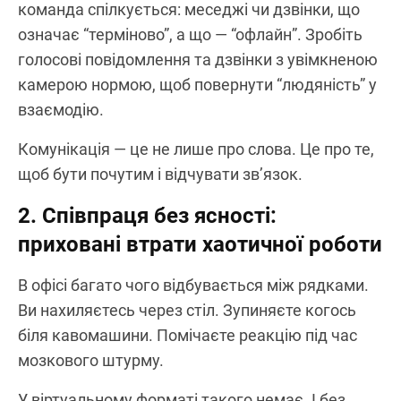
команда спілкується: меседжі чи дзвінки, що
означає “терміново”, а що — “офлайн”. Зробіть
голосові повідомлення та дзвінки з увімкненою
камерою нормою, щоб повернути “людяність” у
взаємодію.
Комунікація — це не лише про слова. Це про те,
щоб бути почутим і відчувати зв’язок.
2. Співпраця без ясності:
приховані втрати хаотичної роботи
В офісі багато чого відбувається між рядками.
Ви нахиляєтесь через стіл. Зупиняєте когось
біля кавомашини. Помічаєте реакцію під час
мозкового штурму.
У віртуальному форматі такого немає. І без