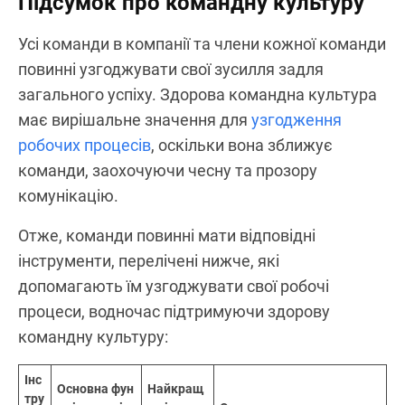
Підсумок про командну культуру
Усі команди в компанії та члени кожної команди
повинні узгоджувати свої зусилля задля
загального успіху. Здорова командна культура
має вирішальне значення для
узгодження
робочих процесів
, оскільки вона зближує
команди, заохочуючи чесну та прозору
комунікацію.
Отже, команди повинні мати відповідні
інструменти, перелічені нижче, які
допомагають їм узгоджувати свої робочі
процеси, водночас підтримуючи здорову
командну культуру:
Інс
Основна фун
Найкращ
тру