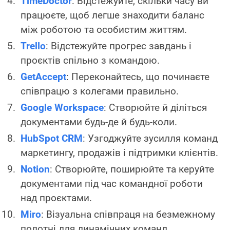
TimeDoctor
: Відстежуйте, скільки часу ви
працюєте, щоб легше знаходити баланс
між роботою та особистим життям.
Trello
: Відстежуйте прогрес завдань і
проєктів спільно з командою.
GetAccept
: Переконайтесь, що починаєте
співпрацю з колегами правильно.
Google Workspace
: Створюйте й діліться
документами будь-де й будь-коли.
HubSpot CRM
: Узгоджуйте зусилля команд
маркетингу, продажів і підтримки клієнтів.
Notion
: Створюйте, поширюйте та керуйте
документами під час командної роботи
над проєктами.
Miro
: Візуальна співпраця на безмежному
полотні для динамічних команд.