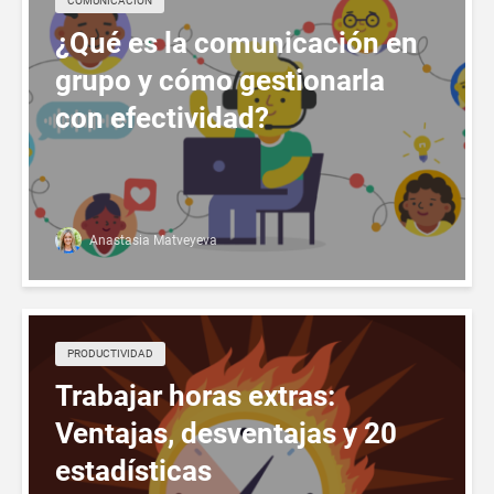
COMUNICACIÓN
¿Qué es la comunicación en
grupo y cómo gestionarla
con efectividad?
Anastasia Matveyeva
PRODUCTIVIDAD
Trabajar horas extras:
Ventajas, desventajas y 20
estadísticas