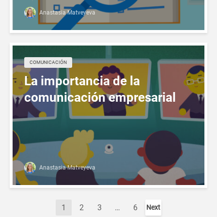
Anastasia Matveyeva
COMUNICACIÓN
La importancia de la
comunicación empresarial
Anastasia Matveyeva
1
2
3
…
6
Next