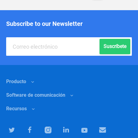
Subscribe to our Newsletter
Suscríbete
Producto
Software de comunicación
Funciones
Recursos
¿Por qué Chanty?
Marketing
Precios
Educación
Centro de ayuda
Software de colaboración para equipos
Especialistas en IT
Blog