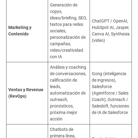
Generación de
copys,
ideas/briefing, SEO,
ChatGPT / OpenAI,
textos para redes
Marketing y
HubSpot AI, Jasper,
sociales,
Contenido
Canva AI, Synthesia
personalización de
(video)
campañas,
video/creatividad
con IA
Análisis y coaching
de conversaciones,
Gong (inteligencia
calificación de
de ingresos),
leads,
Salesforce
Ventas y Revenue
automatización de
(Agentforce / Sales
(RevOps)
outreach,
Coach), Outreach /
pronósticos,
Salesloft, funciones
próxima mejor
de IA de Salesforce
acción
Chatbots de
primera línea,