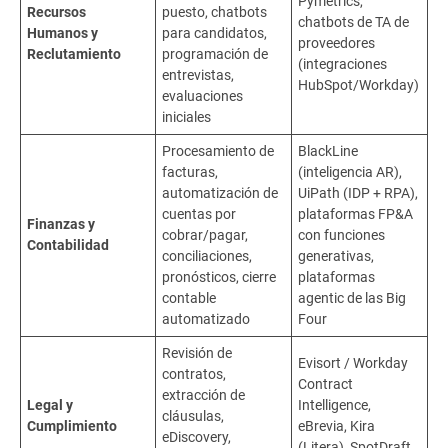
Pymetrics,
Recursos
puesto, chatbots
chatbots de TA de
Humanos y
para candidatos,
proveedores
Reclutamiento
programación de
(integraciones
entrevistas,
HubSpot/Workday)
evaluaciones
iniciales
Procesamiento de
BlackLine
facturas,
(inteligencia AR),
automatización de
UiPath (IDP + RPA),
cuentas por
plataformas FP&A
Finanzas y
cobrar/pagar,
con funciones
Contabilidad
conciliaciones,
generativas,
pronósticos, cierre
plataformas
contable
agentic de las Big
automatizado
Four
Revisión de
Evisort / Workday
contratos,
Contract
extracción de
Legal y
Intelligence,
cláusulas,
Cumplimiento
eBrevia, Kira
eDiscovery,
(Litera), SpotDraft,