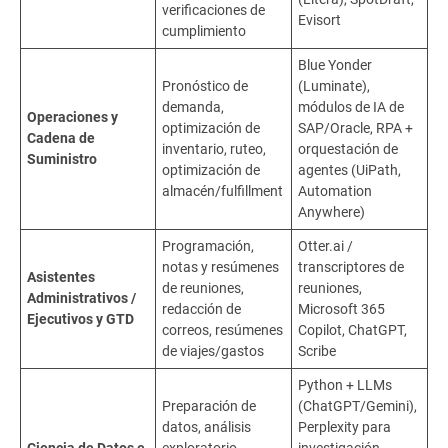
verificaciones de
Evisort
cumplimiento
Blue Yonder
Pronóstico de
(Luminate),
demanda,
módulos de IA de
Operaciones y
optimización de
SAP/Oracle, RPA +
Cadena de
inventario, ruteo,
orquestación de
Suministro
optimización de
agentes (UiPath,
almacén/fulfillment
Automation
Anywhere)
Programación,
Otter.ai /
notas y resúmenes
transcriptores de
Asistentes
de reuniones,
reuniones,
Administrativos /
redacción de
Microsoft 365
Ejecutivos y GTD
correos, resúmenes
Copilot, ChatGPT,
de viajes/gastos
Scribe
Python + LLMs
Preparación de
(ChatGPT/Gemini),
datos, análisis
Perplexity para
Ciencia de Datos e
exploratorio,
investigación,