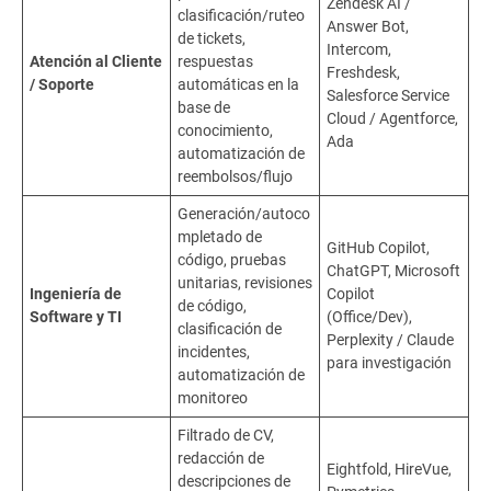
Zendesk AI /
clasificación/ruteo
Answer Bot,
de tickets,
Intercom,
Atención al Cliente
respuestas
Freshdesk,
/ Soporte
automáticas en la
Salesforce Service
base de
Cloud / Agentforce,
conocimiento,
Ada
automatización de
reembolsos/flujo
Generación/autoco
mpletado de
GitHub Copilot,
código, pruebas
ChatGPT, Microsoft
unitarias, revisiones
Ingeniería de
Copilot
de código,
Software y TI
(Office/Dev),
clasificación de
Perplexity / Claude
incidentes,
para investigación
automatización de
monitoreo
Filtrado de CV,
redacción de
Eightfold, HireVue,
descripciones de