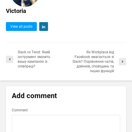
Victoria
View all posts
Slack vs Twist: Який
Як Workplace від
інструмент змінить
Facebook змагається зі
вашу кампанію зі
Slack? Порівняння чатів,
співпраці?
дзвінків, сповіщень та
інших функцій
Add comment
Comment