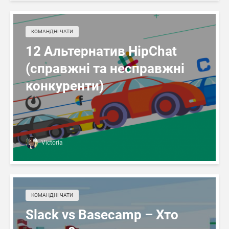
КОМАНДНІ ЧАТИ
12 Альтернатив HipChat
(справжні та несправжні
конкуренти)
Victoria
КОМАНДНІ ЧАТИ
Slack vs Basecamp – Хто