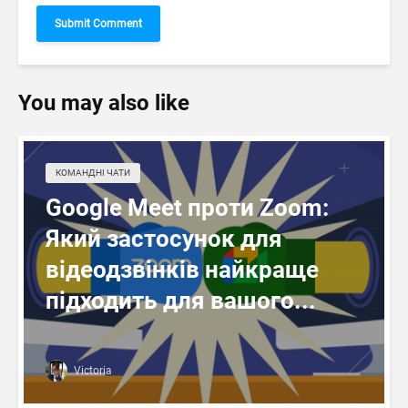
You may also like
КОМАНДНІ ЧАТИ
Google Meet проти Zoom:
Який застосунок для
відеодзвінків найкраще
підходить для вашого...
Victoria