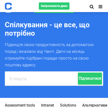
Забронювати демо
Забронювати демо
Спілкування - це все, що
потрібно
Підвищте свою продуктивність за допомогою
порад і вказівок від Чанті.
Двічі на місяць
отримуйте підібрані поради просто на свою
поштову адресу.
Підписатися
Assessment tools
Intranet
Solutions
Альтернативи