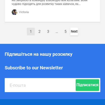
які зміцнюють командну взаємодію між колегами. Вони
чудово підходять для розвитку таких навичок, як...
Victoria
1
2
3
…
5
Next
Підпишіться на нашу розсилку
Subscribe to our Newsletter
Підписатися