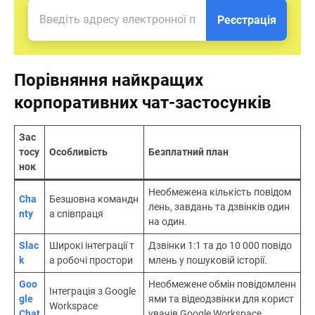
Реєстрація
Порівняння найкращих
корпоративних чат-застосунків
Зас
тосу
Особливість
Безплатний план
нок
Необмежена кількість повідом
Cha
Безшовна командн
лень, завдань та дзвінків один
nty
а співпраця
на один.
Slac
Широкі інтеграції т
Дзвінки 1:1 та до 10 000 повідо
k
а робочі простори
млень у пошуковій історії.
Goo
Необмежене обмін повідомленн
Інтеграція з Google
gle
ями та відеодзвінки для корист
Workspace
Chat
увачів Google Workspace.