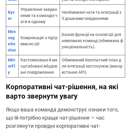
Управління завдан
Ryv
Необмежені чати та інтеграції з
нями та командні ч
er
5 дошками/завданнями.
ати в одному
Mes
Базові функції на основі ШІ для
sag
Комунікація з підтр
невеликих команд (обмежена ф
eGe
имкою ШІ
ункціональність).
nius
Mirr
Кастомізовані й ма
Обмежений безплатний план д
orFl
сштабовані вбудов
ля інтеграції застосунків (викор
y
ані повідомлення
истання API).
Корпоративні чат-рішення, на які
варто звернути увагу
Якщо ваша команда демонструє ознаки того,
що їй потрібно краще чат-рішення — час
розглянути провідні корпоративні чат-