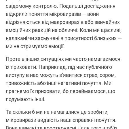
свідомому контролю. Подальші дослідження
відкрили поняття мікровиразів — вони
відрізняються від макровиразів або звичайних
емоційних реакцій на обличчі. Коли ми щасливі,
налякані чи засмучені в присутності близьких —
ми не стримуємо емоції.
Проте в інших ситуаціях ми часто намагаємося
їх приховати. Наприклад, під час публічного
виступу в нас можуть з’явитися страх, сором,
тривожність або інші негативні почуття. Ми
прагнемо їх приховати, бо переймаємося, що
подумають інші.
Та скільки б ми не намагалися це зробити,
мікровирази видають наші справжні почуття.
Вони швидкі та короткочасні, і для того щоб їх