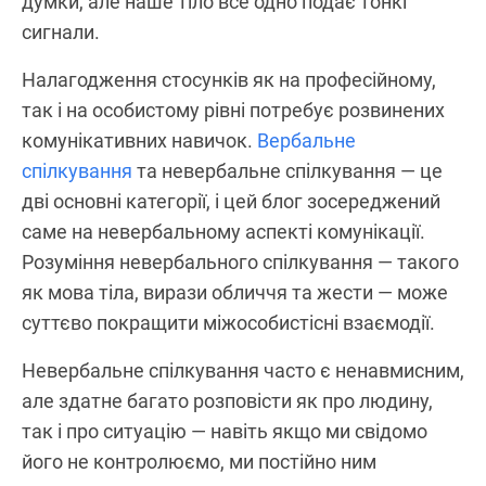
думки, але наше тіло все одно подає тонкі
сигнали.
Налагодження стосунків як на професійному,
так і на особистому рівні потребує розвинених
комунікативних навичок.
Вербальне
спілкування
та невербальне спілкування — це
дві основні категорії, і цей блог зосереджений
саме на невербальному аспекті комунікації.
Розуміння невербального спілкування — такого
як мова тіла, вирази обличчя та жести — може
суттєво покращити міжособистісні взаємодії.
Невербальне спілкування часто є ненавмисним,
але здатне багато розповісти як про людину,
так і про ситуацію — навіть якщо ми свідомо
його не контролюємо, ми постійно ним