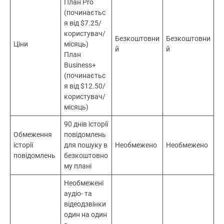
План Pro
(починаєтьс
я від $7.25/
користувач/
Безкоштовни
Безкоштовни
Ціни
місяць)
й
й
План
Business+
(починаєтьс
я від $12.50/
користувач/
місяць)
90 днів історії
Обмеження
повідомлень
історії
для пошуку в
Необмежено
Необмежено
повідомлень
безкоштовно
му плані
Необмежені
аудіо- та
відеодзвінки
один на один