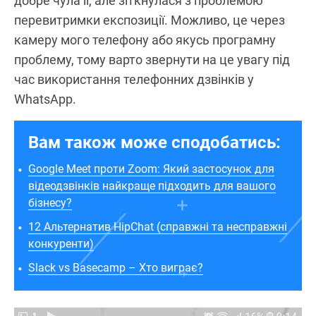
добре чула її, але зіткнулася з проблемою
перевитримки експозиції. Можливо, це через
камеру мого телефону або якусь програмну
проблему, тому варто звернути на це увагу під
час використання телефонних дзвінків у
WhatsApp.
Вам також може сподобатись:
Google Meet проти Zoom: Який застосунок для
відеодзвінків найкраще підходить для вашого
бізнесу?
12 Альтернатив HipChat (справжні та несправжні
конкуренти)
Slack vs Basecamp – Хто виграє?