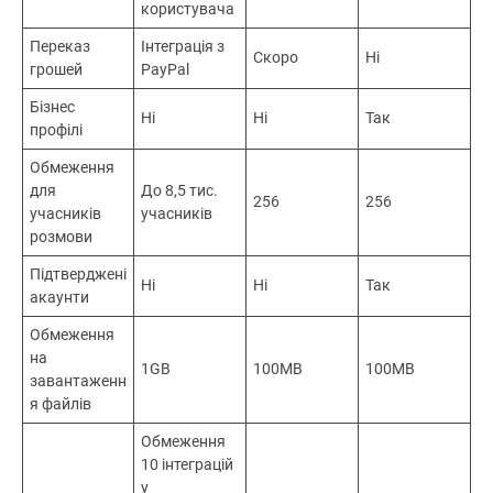
користувача
Переказ
Інтеграція з
Скоро
Ні
грошей
PayPal
Бізнес
Ні
Ні
Так
профілі
Обмеження
для
До 8,5 тис.
256
256
учасників
учасників
розмови
Підтверджені
Ні
Ні
Так
акаунти
Обмеження
на
1GB
100MB
100MB
завантаженн
я файлів
Обмеження
10 інтеграцій
у