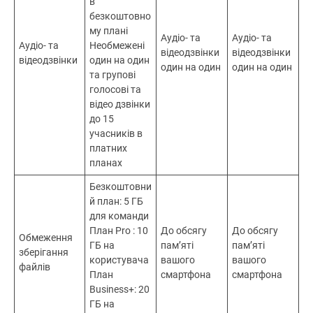
в
безкоштовно
му плані
Аудіо- та
Аудіо- та
Аудіо- та
Необмежені
відеодзвінки
відеодзвінки
відеодзвінки
один на один
один на один
один на один
та групові
голосові та
відео дзвінки
до 15
учасників в
платних
планах
Безкоштовни
й план: 5 ГБ
для команди
План Pro : 10
До обсягу
До обсягу
Обмеження
ГБ на
пам’яті
пам’яті
зберігання
користувача
вашого
вашого
файлів
План
смартфона
смартфона
Business+: 20
ГБ на