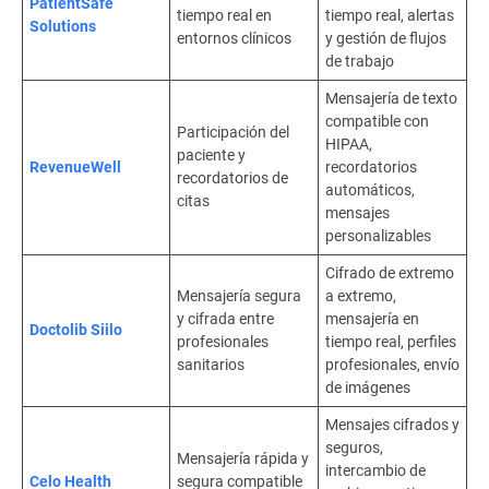
PatientSafe
tiempo real en
tiempo real, alertas
Solutions
entornos clínicos
y gestión de flujos
de trabajo
Mensajería de texto
compatible con
Participación del
HIPAA,
paciente y
RevenueWell
recordatorios
recordatorios de
automáticos,
citas
mensajes
personalizables
Cifrado de extremo
Mensajería segura
a extremo,
y cifrada entre
mensajería en
Doctolib Siilo
profesionales
tiempo real, perfiles
sanitarios
profesionales, envío
de imágenes
Mensajes cifrados y
seguros,
Mensajería rápida y
intercambio de
Celo Health
segura compatible