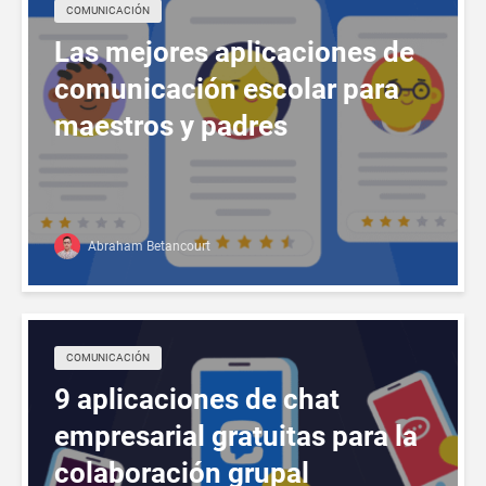
COMUNICACIÓN
Las mejores aplicaciones de
comunicación escolar para
maestros y padres
Abraham Betancourt
COMUNICACIÓN
9 aplicaciones de chat
empresarial gratuitas para la
colaboración grupal