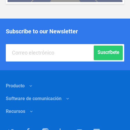
Subscribe to our Newsletter
Suscríbete
Producto
Software de comunicación
Funciones
Recursos
¿Por qué Chanty?
Marketing
Precios
Educación
Centro de ayuda