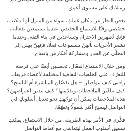
زميلاتك على مستوى أعمق.
بغض النظر عن مكان عملكِ، سواء من المنزل أو المكتب،
خصّصي وقتًا للاستماع الحقيقي. عندما تستمعين بفعالية،
فإنكِ تُظهرين الاحترام وتساعدين في بناء الثقة. وعندما
تشعر الأخريات بأنهنّ مسموعات فعلًا، فإنهنّ يمِلن إلى
التخلّي عن الحذر ومشاركة أفكارهن بانفتاح.
ومن خلال الاستماع الفعّال، تحصلين أيضًا على فرصة
للتعرّف على الخلفيات الثقافية المختلفة لأعضاء فريقكِ.
راقبي كيف يتواصلن – هل يفضّلن المباشرة أم التلميح؟
كيف يتلقّين الملاحظات ويقدّمنها؟ كيف يبدين اعتراضهن؟
هذه الملاحظات يمكن أن توجّهكِ نحو تعديل أسلوبكِ في
التواصل ليصبح أكثر شمولًا وتفهّمًا.
فكّري في الأمر بهذه الطريقة: من خلال الاستماع، يمكنكِ
تنسيق أسلوب العمل ليتماشى مع أنماط التواصل