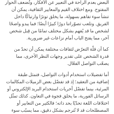
البعض بعدم الراحة في التعبير عن الأفكار، وتُضعف الحوار
المفتوح. ومع اختلاف القيم والمعايير الثقافية، يمكن أن
تنشأ سوء تفاهم بسهولة، ما يخلق توترًا وارتباكًا داخل
الفريق. وتلعب تصوّراتنا دورًا كبيرًا أيضًا؛ فما يبدو واضحًا
لشخص ما قد يُفهم بشكل مختلف تمامًا من قِبل شخص
آخر، مما يفتح الباب أمام نزاعات غير ضرورية.
كما أن قلّة التعرّض لثقافات مختلفة يمكن أن تحدّ من
قدرة الشخص على تقدير وجهات النظر الأخرى، مما
يصعّب التواصل الفعّال.
أما تفضيلات استخدام أدوات التواصل، فتمثل طبقة
إضافية من التعقيد؛ إذ قد تفضّل بعض الزميلات المكالمات
المرئية، بينما تفضّل أخريات استخدام البريد الإلكتروني أو
الرسائل الفورية، ما يخلق فجوة في التعاون. كذلك تمثّل
اختلافات اللغة تحدّيًا بحد ذاته؛ فالكثير من التعابير أو
المصطلحات قد لا تُترجم بشكل دقيق، مما يسبّب سوء