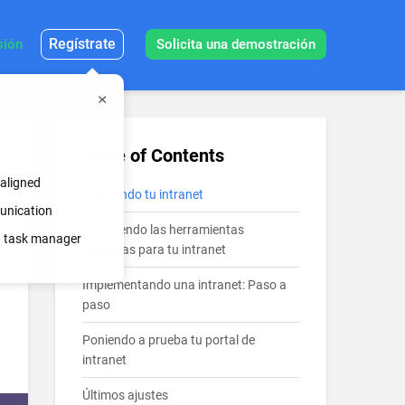
Regístrate
sión
Solicita una demostración
Table of Contents
 aligned
Diseñando tu intranet
munication
Escogiendo las herramientas
in task manager
correctas para tu intranet
Implementando una intranet: Paso a
paso
Poniendo a prueba tu portal de
intranet
Últimos ajustes