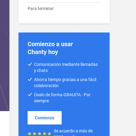
Para terminar
Comienzo a usar
Chanty hoy
Comunicación mediante llamadas
y chats
Ahorra tiempo gracias a una fácil
colaboración
Úsalo de forma GRAUITA - Por
siempre
Comienza
de acuerdo a más de