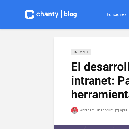
blog
Funciones
INTRANET
El desarrol
intranet: P
herramient
Abraham Betancourt
April 