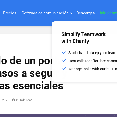
Iniciar se
Precios
Software de comunicación
Descargas
Simplify Teamwork
with Chanty
Start chats to keep your team
lo de un portal de
Host calls for effortless com
Manage tasks with our built-
asos a seguir y
as esenciales
1, 2025
19 min read