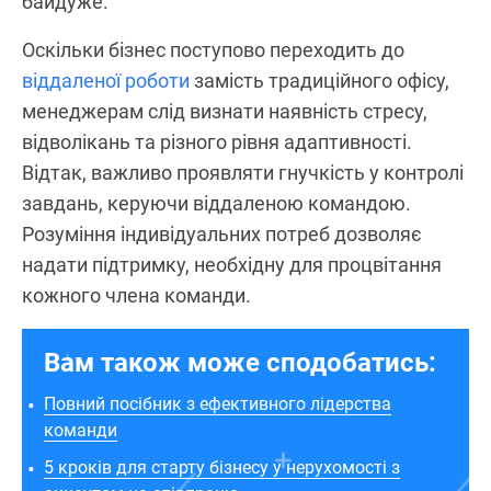
байдуже.
Оскільки бізнес поступово переходить до
віддаленої роботи
замість традиційного офісу,
менеджерам слід визнати наявність стресу,
відволікань та різного рівня адаптивності.
Відтак, важливо проявляти гнучкість у контролі
завдань, керуючи віддаленою командою.
Розуміння індивідуальних потреб дозволяє
надати підтримку, необхідну для процвітання
кожного члена команди.
Вам також може сподобатись:
Повний посібник з ефективного лідерства
команди
5 кроків для старту бізнесу у нерухомості з