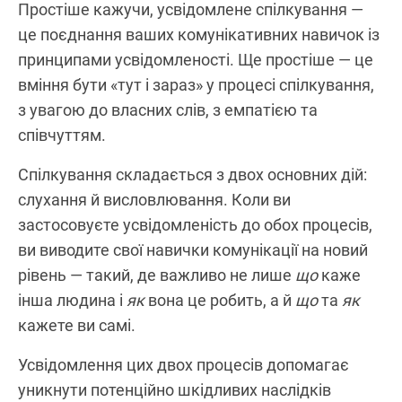
Простіше кажучи, усвідомлене спілкування —
це поєднання ваших комунікативних навичок із
принципами усвідомленості. Ще простіше — це
вміння бути «тут і зараз» у процесі спілкування,
з увагою до власних слів, з емпатією та
співчуттям.
Спілкування складається з двох основних дій:
слухання й висловлювання. Коли ви
застосовуєте усвідомленість до обох процесів,
ви виводите свої навички комунікації на новий
рівень — такий, де важливо не лише
що
каже
інша людина і
як
вона це робить, а й
що
та
як
кажете ви самі.
Усвідомлення цих двох процесів допомагає
уникнути потенційно шкідливих наслідків