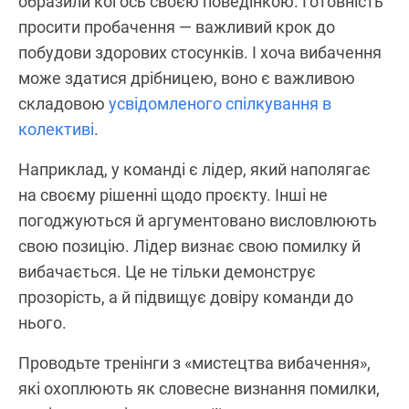
образили когось своєю поведінкою. Готовність
просити пробачення — важливий крок до
побудови здорових стосунків. І хоча вибачення
може здатися дрібницею, воно є важливою
складовою
усвідомленого спілкування в
колективі
.
Наприклад, у команді є лідер, який наполягає
на своєму рішенні щодо проєкту. Інші не
погоджуються й аргументовано висловлюють
свою позицію. Лідер визнає свою помилку й
вибачається. Це не тільки демонструє
прозорість, а й підвищує довіру команди до
нього.
Проводьте тренінги з «мистецтва вибачення»,
які охоплюють як словесне визнання помилки,