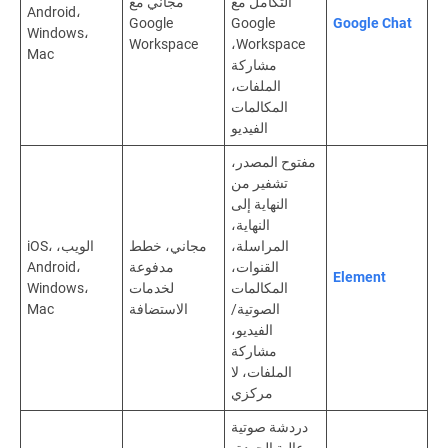
التكامل مع
مجاني مع
Android،
Google
Google
Google Chat
Windows،
Workspace
Workspace،
Mac
مشاركة
الملفات،
المكالمات
الفيديو
مفتوح المصدر،
تشفير من
النهاية إلى
النهاية،
المراسلة،
مجاني، خطط
الويب، iOS،
القنوات،
مدفوعة
Android،
Element
المكالمات
لخدمات
Windows،
الصوتية/
الاستضافة
Mac
الفيديو،
مشاركة
الملفات، لا
مركزي
دردشة صوتية