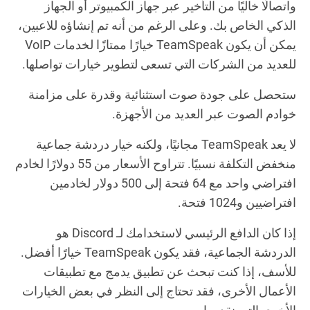
واتصالًا خاليًا من التأخير عبر جهاز الكمبيوتر أو الجهاز
الذكي الخاص بك. وعلى الرغم من أنه تم إنشاؤه للاعبين،
يمكن أن يكون TeamSpeak خيارًا ممتازًا لخدمات VoIP
للعديد من الشركات التي تسعى لتطوير خيارات تواصلها.
ستحصل على جودة صوت استثنائية وقدرة على مزامنة
خوادم الصوت عبر العديد من الأجهزة.
لا يعد TeamSpeak مجانيًا، ولكنه خيار دردشة جماعية
منخفض التكلفة نسبيًا. تتراوح الأسعار من 55 دولارًا لخادم
افتراضي واحد مع 64 فتحة إلى 500 دولار لخادمين
افتراضيين و1024 فتحة.
إذا كان الدافع الرئيسي لاستخدامك لـ Discord هو
الدردشة الجماعية، فقد يكون TeamSpeak خيارًا أفضل.
للأسف، إذا كنت تبحث عن تطبيق يدمج مع تطبيقات
الأعمال الأخرى، فقد تحتاج إلى النظر في بعض الخيارات