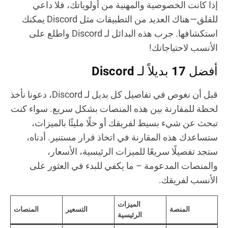
إذا كانت الخصوصية والمهنية من أولوياتك، فلا داعي
للقلق—هناك العديد من التطبيقات مثل Discord يمكنك
استكشافها. جرب هذه البدائل لـ Discord واطلع على
الأنسب لاحتياجاتك!
أفضل 17 بديلاً لـ Discord
قبل أن نغوص في تفاصيل كل بديل لـ Discord، دعونا نأخذ
لحظة للمقارنة بين هذه المنصات بشكل سريع. سواء كنت
تبحث عن شيء بسيط لفريقك أو حلًا مليئًا بالميزات،
ستساعدك هذه المقارنة في اتخاذ قرار مستنير. أدناه،
ستجد تفصيلًا سريعًا للميزات الرئيسية، الأسعار،
والمنصات المدعومة – ما يكفي للبدء في العثور على
الأنسب لفريقك.
الميزات
المنصة
التسعير
المنصات
الرئيسية