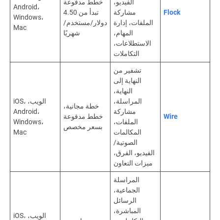
الفيديو،
خطط مدفوعة
Android،
Flock
مشاركة
تبدأ من 4.50
Windows،
الملفات، إدارة
دولار/مستخدم/
Mac
المهام،
شهريًا
الاستطلاعات،
التكاملات
تشفير من
النهاية إلى
النهاية،
المراسلة،
الويب، iOS،
خطة مجانية،
مشاركة
Android،
Wire
خطط مدفوعة
الملفات،
Windows،
بسعر مخصص
المكالمات
Mac
الصوتية/
الفيديو، الفرق،
ميزات التعاون
المراسلة
الجماعية،
الرسائل
المباشرة،
الويب، iOS،