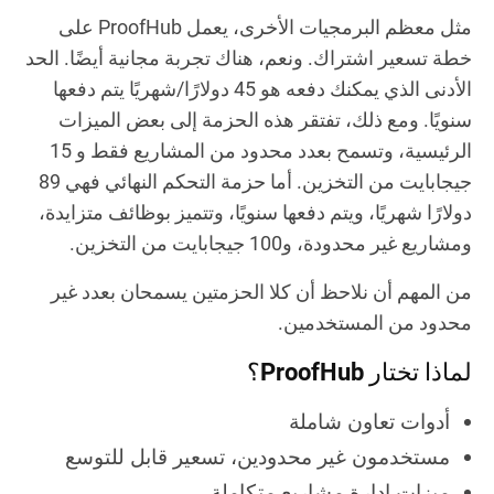
مثل معظم البرمجيات الأخرى، يعمل ProofHub على
خطة تسعير اشتراك. ونعم، هناك تجربة مجانية أيضًا. الحد
الأدنى الذي يمكنك دفعه هو 45 دولارًا/شهريًا يتم دفعها
سنويًا. ومع ذلك، تفتقر هذه الحزمة إلى بعض الميزات
الرئيسية، وتسمح بعدد محدود من المشاريع فقط و 15
جيجابايت من التخزين. أما حزمة
التحكم النهائي
فهي 89
دولارًا شهريًا، ويتم دفعها سنويًا، وتتميز بوظائف متزايدة،
ومشاريع غير محدودة، و100 جيجابايت من التخزين.
من المهم أن نلاحظ أن كلا الحزمتين يسمحان بعدد غير
محدود من المستخدمين.
لماذا تختار ProofHub؟
أدوات تعاون شاملة
مستخدمون غير محدودين، تسعير قابل للتوسع
ميزات إدارة مشاريع متكاملة