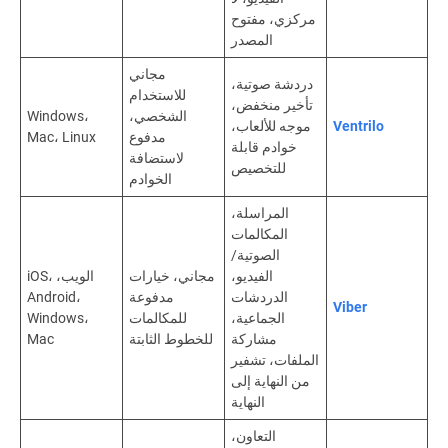
مركزي، مفتوح
المصدر
مجاني
دردشة صوتية،
للاستخدام
تأخير منخفض،
الشخصي،
Windows،
Ventrilo
موجه للألعاب،
مدفوع
Mac، Linux
خوادم قابلة
لاستضافة
للتخصيص
الخوادم
المراسلة،
المكالمات
الصوتية/
الفيديو،
مجاني، خيارات
الويب، iOS،
الدردشات
مدفوعة
Android،
Viber
الجماعية،
للمكالمات
Windows،
مشاركة
للخطوط الثابتة
Mac
الملفات، تشفير
من النهاية إلى
النهاية
التعاون،