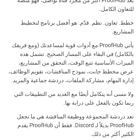
يعد ProofHub أكثر من مجرد قناة تواصل، فهو منصة
للتعاون الكامل.
خطط. تعاون. نظم. قدّم. هو أفضل برنامج لتخطيط
المشاريع.
يأتي ProofHub مع أدوات قوية لمساعدتك (ومع فريقك
بالكامل) في البقاء على المسار الصحيح. تشمل هذه
الميزات الأساسية تتبع الوقت، التحقق من المشاريع،
عرض مخطط جانت، نموذج المناقشات، تقويم الوظائف،
إدارة المهام، مشاركة الملفات، دردشة جماعية والمزيد.
ولا ننسى أنه يتكامل أيضًا مع العديد من التطبيقات التي
ربما تكون بالفعل على دراية بها.
تعد دردشة المجموعة ووظيفة المناقشة هي ما تجعل
ProofHub بديلاً لـ Discord. فقط أن ProofHub يقدم
الكثير أكثر من ذلك.