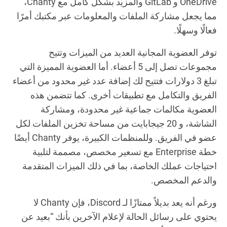
OneDrive و GitLab والمزيد بشكل كامل مع Chanty،
مما يجعل مشاركة الملفات والمعلومات عبر مكتبك أمرًا
فعالًا وسهلًا.
توفر العضوية المجانية العديد من الميزات وتتيح
مجموعات تصل إلى 5 أعضاء. أما العضوية المميزة التي
تبلغ 3 دولارات فتتيح لك إضافة عدد غير محدود من أعضاء
الفريق والتكامل مع تطبيقات أخرى. كما تتضمن هذه
العضوية مكالمات جماعية غير محدودة، ومشاركة
الشاشة، و 20 جيجابايت من مساحة تخزين الملفات لكل
عضو في الفريق. وللمنظمات الكبيرة، يوفر Chanty أيضًا
خطة Enterprise مع تسعير مخصص، مصممة لتلبية
احتياجات عملك الخاصة، بما في ذلك الميزات المتقدمة
والدعم المخصص.
ورغم أنه يعد بديلاً ممتازًا لـ Discord، فإن Chanty لا
يحتوي على رسائل الحالة لإعلام الآخرين بأنك “بعيد عن