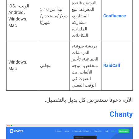
التوثيق، قاعدة
الويب، iOS،
المعرفة، تتبع
تبدأ من 5.16
Android،
Confluence
المشاريع،
دولار/مستخدم/
Windows،
مشاركة
شهريًا
Mac
الملفات،
التكاملات
دردشة صوتية،
الدردشات
الجماعية، تأخير
Windows،
RaidCall
منخفض، موجه
مجاني
Mac
للألعاب، بث
الصوت في
الوقت الفعلي
الآن، دعونا نستعرض كل بديل بالتفصيل.
Chanty