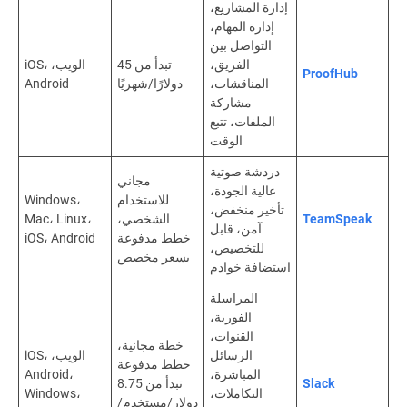
إدارة المشاريع،
إدارة المهام،
التواصل بين
الفريق،
تبدأ من 45
الويب، iOS،
ProofHub
المناقشات،
دولارًا/شهريًا
Android
مشاركة
الملفات، تتبع
الوقت
دردشة صوتية
مجاني
عالية الجودة،
للاستخدام
Windows،
تأخير منخفض،
TeamSpeak
الشخصي،
Mac، Linux،
آمن، قابل
خطط مدفوعة
iOS، Android
للتخصيص،
بسعر مخصص
استضافة خوادم
المراسلة
الفورية،
القنوات،
خطة مجانية،
الرسائل
الويب، iOS،
خطط مدفوعة
المباشرة،
Android،
Slack
تبدأ من 8.75
التكاملات،
Windows،
دولار/مستخدم/