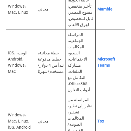
عالية الجودة،
تأخير منخفض،
Windows،
Mumble
مجاني
مفتوح المصدر،
Mac، Linux
قابل للتخصيص،
لفِرق الألعاب
المراسلة
الجماعية،
المكالمات
الفيديو،
خطة مجانية،
الويب، iOS،
Microsoft
الاجتماعات،
خطط مدفوعة
Android،
Teams
مشاركة
تبدأ من 4 دولار/
Windows،
الملفات،
مستخدم/شهريًا
Mac
التكامل مع
Office 365،
أدوات التعاون
المراسلة من
نظير إلى نظير،
تشفير،
Windows،
المكالمات
Tox
مجاني
Mac، Linux،
الصوتية/
iOS، Android
الفيديو، لا