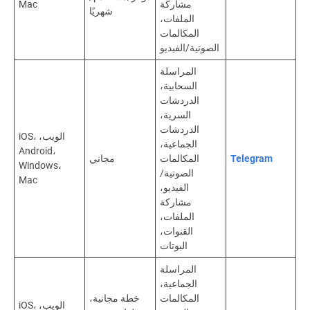
مشاركة
Mac
شهريًا
الملفات،
المكالمات
الصوتية/الفيديو
المراسلة
السحابية،
الدردشات
السرية،
الدردشات
الويب، iOS،
الجماعية،
Android،
Telegram
المكالمات
مجاني
Windows،
الصوتية/
Mac
الفيديو،
مشاركة
الملفات،
القنوات،
البوتات
المراسلة
الجماعية،
المكالمات
خطة مجانية،
الويب، iOS،