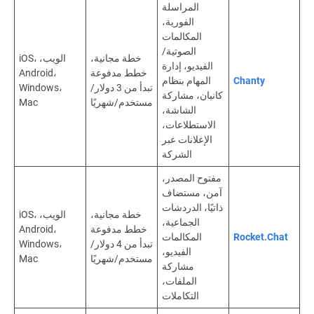
المراسلة
الفورية،
المكالمات
الصوتية/
خطة مجانية،
الويب، iOS،
الفيديو، إدارة
خطط مدفوعة
Android،
Chanty
المهام بنظام
تبدأ من 3 دولار/
Windows،
كانبان، مشاركة
مستخدم/شهريًا
Mac
الشاشة،
الاستطلاعات،
الإعلانات عبر
الشركة
مفتوح المصدر،
آمن، مستضاف
ذاتيًا، الدردشات
خطة مجانية،
الويب، iOS،
الجماعية،
خطط مدفوعة
Android،
Rocket.Chat
المكالمات
تبدأ من 4 دولار/
Windows،
الفيديو،
مستخدم/شهريًا
Mac
مشاركة
الملفات،
التكاملات