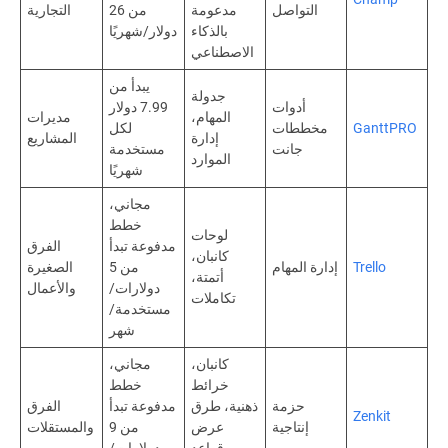
التواصل
مدعومة
من 26
التجارية
بالذكاء
دولار/شهريًا
الاصطناعي
يبدأ من
جدولة
أدوات
7.99 دولار
المهام،
مديرات
GanttPRO
مخططات
لكل
إدارة
المشاريع
جانت
مستخدمة
الموارد
شهريًا
مجاني،
خطط
لوحات
مدفوعة تبدأ
الفرق
كانبان،
Trello
إدارة المهام
من 5
الصغيرة
أتمتة،
دولارات/
والأعمال
تكاملات
مستخدمة/
شهر
كانبان،
مجاني،
خرائط
خطط
حزمة
ذهنية، طرق
مدفوعة تبدأ
الفرق
Zenkit
إنتاجية
عرض
من 9
والمستقلات
قواعد
دولارات/