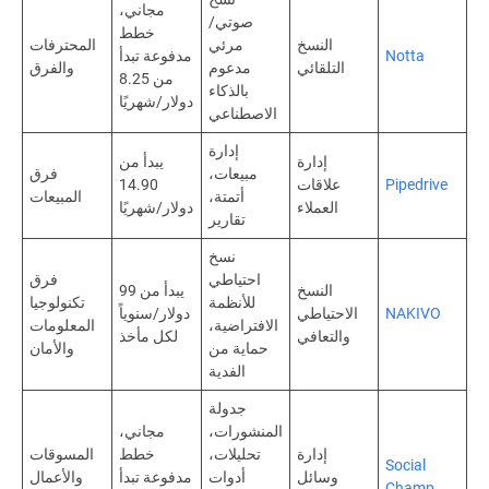
مجاني،
صوتي/
خطط
النسخ
مرئي
المحترفات
Notta
مدفوعة تبدأ
التلقائي
مدعوم
والفرق
من 8.25
بالذكاء
دولار/شهريًا
الاصطناعي
إدارة
إدارة
يبدأ من
مبيعات،
فرق
Pipedrive
علاقات
14.90
أتمتة،
المبيعات
العملاء
دولار/شهريًا
تقارير
نسخ
احتياطي
فرق
النسخ
يبدأ من 99
للأنظمة
تكنولوجيا
NAKIVO
الاحتياطي
دولار/سنوياً
الافتراضية،
المعلومات
والتعافي
لكل مأخذ
حماية من
والأمان
الفدية
جدولة
المنشورات،
مجاني،
إدارة
تحليلات،
خطط
المسوقات
Social
وسائل
أدوات
مدفوعة تبدأ
والأعمال
Champ