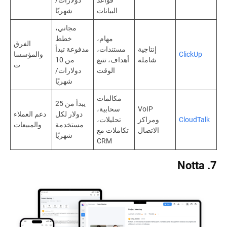
البيانات
شهريًا
مجاني،
مهام،
خطط
الفرق
إنتاجية
مستندات،
مدفوعة تبدأ
ClickUp
والمؤسسا
شاملة
أهداف، تتبع
من 10
ت
الوقت
دولارات/
شهريًا
مكالمات
يبدأ من 25
VoIP
سحابية،
دولار لكل
دعم العملاء
CloudTalk
ومراكز
تحليلات،
مستخدمة
والمبيعات
الاتصال
تكاملات مع
شهريًا
CRM
7. Notta