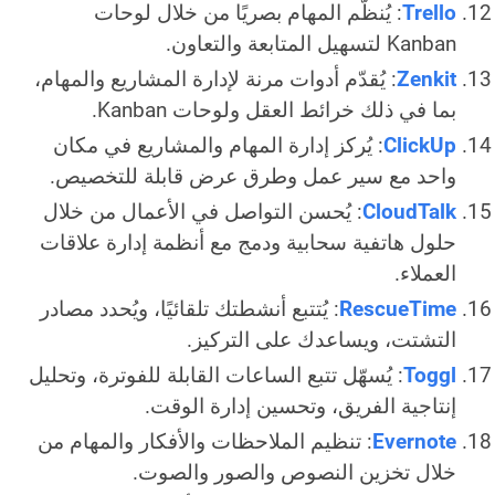
Trello
: يُنظّم المهام بصريًا من خلال لوحات
Kanban لتسهيل المتابعة والتعاون.
Zenkit
: يُقدّم أدوات مرنة لإدارة المشاريع والمهام،
بما في ذلك خرائط العقل ولوحات Kanban.
ClickUp
: يُركز إدارة المهام والمشاريع في مكان
واحد مع سير عمل وطرق عرض قابلة للتخصيص.
CloudTalk
: يُحسن التواصل في الأعمال من خلال
حلول هاتفية سحابية ودمج مع أنظمة إدارة علاقات
العملاء.
RescueTime
: يُتتبع أنشطتك تلقائيًا، ويُحدد مصادر
التشتت، ويساعدك على التركيز.
Toggl
: يُسهّل تتبع الساعات القابلة للفوترة، وتحليل
إنتاجية الفريق، وتحسين إدارة الوقت.
Evernote
: تنظيم الملاحظات والأفكار والمهام من
خلال تخزين النصوص والصور والصوت.