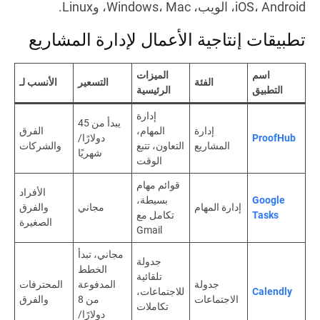
iOS، Android، الويب، Windows، Mac، وLinux.
تطبيقات إنتاجية الأعمال لإدارة المشاريع
اسم
الميزات
الفئة
التسعير
الأنسب لـ
التطبيق
الرئيسية
إدارة
يبدأ من 45
إدارة
المهام،
الفرق
ProofHub
دولارًا/
المشاريع
التعاون، تتبع
والشركات
شهريًا
الوقت
قوائم مهام
الأفراد
Google
بسيطة،
إدارة المهام
مجاني
والفرق
Tasks
تكامل مع
الصغيرة
Gmail
مجاني، تبدأ
جدولة
الخطط
تلقائية
جدولة
المدفوعة
المحترفات
Calendly
للاجتماعات،
الاجتماعات
من 8
والفرق
تكاملات
دولارًا/