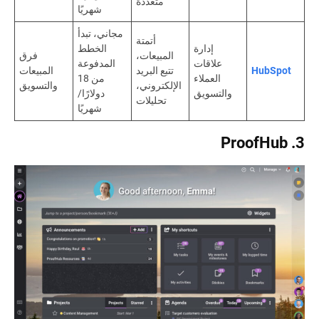
متعددة
شهريًا
مجاني، تبدأ
أتمتة
إدارة
الخطط
المبيعات،
فرق
علاقات
المدفوعة
HubSpot
تتبع البريد
المبيعات
العملاء
من 18
الإلكتروني،
والتسويق
والتسويق
دولارًا/
تحليلات
شهريًا
3. ProofHub