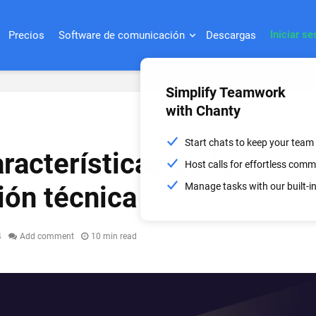
Iniciar se
Precios
Software de comunicación
Descargas
Simplify Teamwork
with Chanty
Start chats to keep your team
aracterísticas de la
Host calls for effortless com
Manage tasks with our built-
ón técnica
4
Add comment
10 min read