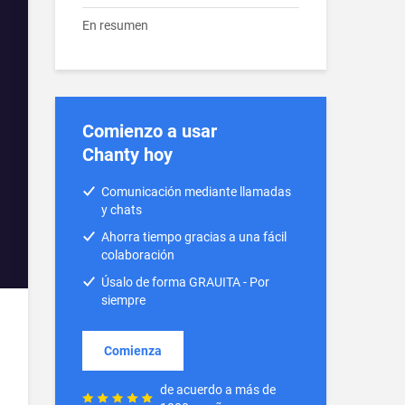
En resumen
Comienzo a usar
Chanty hoy
Comunicación mediante llamadas
y chats
Ahorra tiempo gracias a una fácil
colaboración
Úsalo de forma GRAUITA - Por
siempre
Comienza
de acuerdo a más de