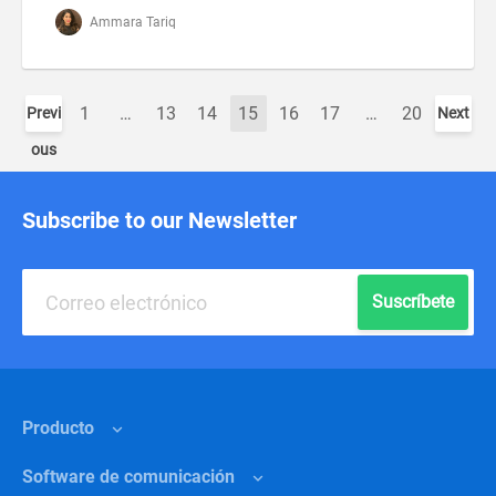
Ammara Tariq
1
…
13
14
15
16
17
…
20
Previ
Next
ous
Subscribe to our Newsletter
Suscríbete
Producto
Software de comunicación
Funciones