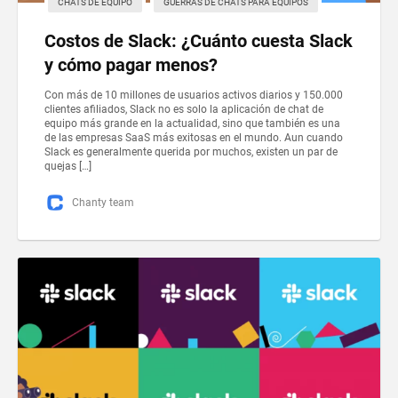
CHATS DE EQUIPO
GUERRAS DE CHATS PARA EQUIPOS
Costos de Slack: ¿Cuánto cuesta Slack
y cómo pagar menos?
Con más de 10 millones de usuarios activos diarios y 150.000
clientes afiliados, Slack no es solo la aplicación de chat de
equipo más grande en la actualidad, sino que también es una
de las empresas SaaS más exitosas en el mundo. Aun cuando
Slack es generalmente querida por muchos, existen un par de
quejas […]
Chanty team