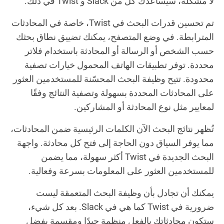
لا مشكلة، سيساعدك كل من Slack و Twist في ذلك.
تم تحسين قدرات البحث في Twist، خاصة في المحادثات
المترابطة. في وضع المتصفح، يمكنك تضييق نطاق بحثك
حسب الشخص أو الرسالة أو المحادثة باستخدام فلاتر
محددة. توفر تطبيقات الهاتف المحمول خيارات تصفية
محدودة. تتيح وظيفة البحث المحسّنة للمستخدمين العثور
على المحادثات المحددة بسهولة وتصفية النتائج وفقًا
لمعايير مثل نوع المحادثة أو المشاركين.
تُظهر نتائج البحث الآن الكلمات الرئيسية ضمن المحادثات،
مما يوفر السياق دون الحاجة إلى فتح كل محادثة. واجهة
البحث الجديدة في Twist أكثر سهولة، مما يضمن
للمستخدمين العثور على المعلومات بسرعة وفعالية.
يمكنك أن تجادل بأن وظيفة البحث المتعمقة ليست
ضرورية في Twist كما هي في Slack. بعد كل شيء،
ستكون محادثاتك بالفعل منظمة جيدًا ومقسمة بفضل