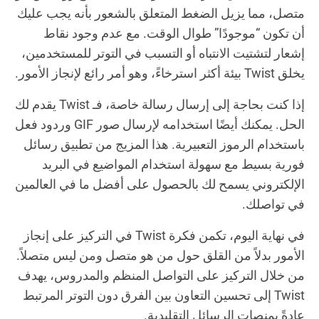
متصل، مما يزيل الضغط المتعلق بالشعور بأنه يجب عليك
أن تكون “موجودًا” طوال الوقت. مع عدم وجود نقاط
إشعار لتشتيت الانتباه أو التسبب في التوتر للمستخدمين،
يخلق Twist بيئة أكثر استرخاءً، وهو أمر رائع لإنجاز الأمور.
إذا كنت بحاجة إلى إرسال رسالة خاصة، فـ Twist يقدم لك
الحل. يمكنك أيضًا استخدامه لإرسال صور GIF وردود فعل
باستخدام الرموز التعبيرية. هذا المزيج من تطبيق رسائل
فورية بسيط مع سهولة استخدام المواضيع في البريد
الإلكتروني يسمح لك بالحصول على أفضل ما في العالمين
في تواصلك.
في نهاية اليوم، تكمن فكرة Twist في التركيز على إنجاز
الأمور بدلاً من القلق حول من هو متصل ومن ليس متصلاً.
من خلال التركيز على التواصل المنظم والمدروس، يهدف
Twist إلى تحسين التعاون بين الفرق دون التوتر المرتبط
عادةً بمنصات الرسائل التقليدية.