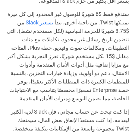
بسعر أقل بكثير من حزم Slack المدفوعة.
ستدفع فقط $6 شهريًا للوصول غير المحدود إلى كل ميزة
يمتلكها Twist. من ناحية أخرى، يبدأ
تسعير Slack
من
$8.75 شهريًا للحزمة القياسية (لكل مستخدم نشط)، التي
تتضمن تاريخ رسائل غير محدود، تكاملات مع مئات
التطبيقات، ومكالمات صوت وفيديو. خطة Plus، المتاحة
مقابل $15 لكل مستخدم شهريًا، تعزز التجربة بشكل أكبر
مع مزايا إضافية مثل أدوات الأمان المتقدمة وأدوات
الامتثال، دعم ذو أولوية، وزيادة خيارات التخزين. بالنسبة
للمنظمات الكبيرة ذات المتطلبات الأكثر تعقيدًا، يوفر
خطة Enterprise تسعيرًا مخصصًا يتناسب مع الاحتياجات
الخاصة، مما يضمن التوسع وميزات الأمان المتقدمة.
إذا كنت تبحث عن حساب مجاني، فإن Slack لديه الكثير
ليقدمه. إذا كنت مستعدًا لإنفاق بعض المال، سيمنحك
Twist مجموعة واسعة من الإمكانيات بتكلفة منخفضة.