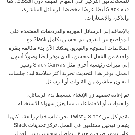
للمستخدمين التركيز على المهام المهمة دون التشتت. كما
قدم Slack أيضًا عرضًا مخصصًا للرسائل المباشرة،
والذكر، والإشعارات.
بالإضافة إلى الرسائل الفورية والدردشات المعتمدة على
المواضيع بين الفرق، تم تحسين تكامل Slack مع
المكالمات الصوتية والفيديو. يمكنك الآن بدء مكالمة بنقرة
واحدة من التنقل المحسن، الذي يوفر أيضًا وصولًا أسهل
إلى ميزات رئيسية أخرى مثل Slack Canvas وسير
العمل. يوفر هذا التحديث تجربة أكثر سلاسة لبدء جلسات
التعاون مباشرة من القنوات أو الرسائل.
تم إعادة تصميم زر الإنشاء لتبسيط بدء الرسائل،
والقنوات، أو الاجتماعات، مما يعزز سهولة الاستخدام.
يقدم كل من Slack و Twist تجربة استخدام رائعة، لكنهما
يتبعان نهجين مختلفين في العمل. تركز تحديثات Slack
على توفير طرق متعددة للتواصل وتحسين سير العمل،