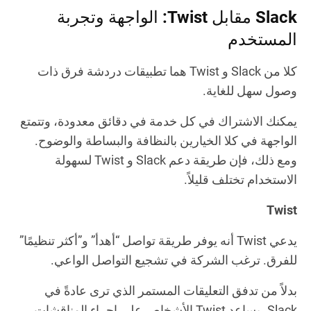
Slack مقابل Twist: الواجهة وتجربة
المستخدم
كلا من Slack و Twist هما تطبيقات دردشة فرق ذات
وصول سهل للغاية.
يمكنك الاشتراك في كل خدمة في دقائق معدودة، وتتمتع
الواجهة في كلا الخيارين بالنظافة والبساطة والوضوح.
ومع ذلك، فإن طريقة دعم Slack و Twist لسهولة
الاستخدام تختلف قليلاً.
Twist
يدعي Twist أنه يوفر طريقة تواصل “أهدأ” و”أكثر تنظيمًا”
للفرق. ترغب الشركة في تشجيع التواصل الواعي.
بدلاً من تدفق التعليقات المستمر الذي ترى عادةً في
Slack، يساعد Twist الأشخاص على إجراء المناقشات