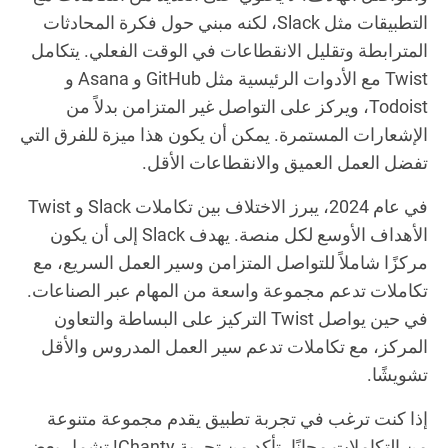
التطبيقات مثل Slack، لكنه مبني حول فكرة المحادثات
المترابطة وتقليل الانقطاعات في الوقت الفعلي. يتكامل
Twist مع الأدوات الرئيسية مثل GitHub و Asana و
Todoist، ويركز على التواصل غير المتزامن بدلاً من
الإشعارات المستمرة. يمكن أن يكون هذا ميزة للفرق التي
تفضل العمل العميق والانقطاعات الأقل.
في عام 2024، يبرز الاختلاف بين تكاملات Slack و Twist
الأهداف الأوسع لكل منصة. يهدف Slack إلى أن يكون
مركزًا شاملاً للتواصل المتزامن وسير العمل السريع، مع
تكاملات تدعم مجموعة واسعة من المهام عبر الصناعات.
في حين يواصل Twist التركيز على البساطة والتعاون
المركز، مع تكاملات تدعم سير العمل المدروس والأقل
تشويشًا.
إذا كنت ترغب في تجربة تطبيق يقدم مجموعة متنوعة
من التكاملات مجانًا، تأكد من تجربة Chanty! تشمل بعض