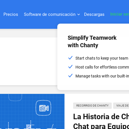
Iniciar se
Precios
Software de comunicación
Descargas
Simplify Teamwork
with Chanty
Start chats to keep your team
Host calls for effortless com
Manage tasks with our built-
RECORRIDO DE CHANTY
VIAJE D
La Historia de C
Chat para Equip