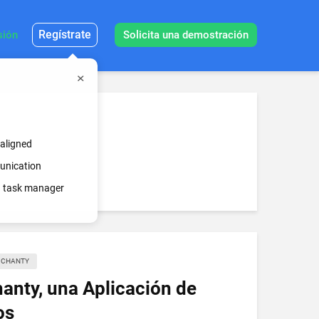
Regístrate
sión
Solicita una demostración
 aligned
munication
in task manager
E CHANTY
hanty, una Aplicación de
os