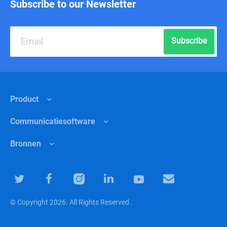
Subscribe to our Newsletter
Subscribe
Product
Communicatiesoftware
Functies
Bronnen
Waarom Chanty?
Interne communicatie
Prijzen
Detailhandel
Helpcentrum
Software voor teamsamenwerking
Marketing
Blog
© Copyright 2026. All Rights Reserved .
Software voor teamproductiviteit
Begeleiding
Gemeenschap