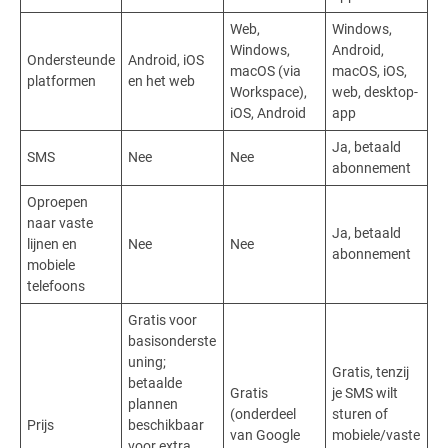
Web,
Windows,
Windows,
Android,
Ondersteunde
Android, iOS
macOS (via
macOS, iOS,
platformen
en het web
Workspace),
web, desktop-
iOS, Android
app
Ja, betaald
SMS
Nee
Nee
abonnement
Oproepen
naar vaste
Ja, betaald
lijnen en
Nee
Nee
abonnement
mobiele
telefoons
Gratis voor
basisonderste
uning;
Gratis, tenzij
betaalde
Gratis
je SMS wilt
plannen
(onderdeel
sturen of
Prijs
beschikbaar
van Google
mobiele/vaste
voor extra