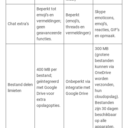
Beperkt tot
Skype
emoji’s en
Beperkt
emoticons,
vermeldingen;
(emoji’s,
Chat extra’s
emoji’s,
geen
threads en
reacties, GIF’s
geavanceerde
vermeldingen)
en opmaak.
functies.
300 MB
(grotere
bestanden
kunnen via
400 MB per
OneDrive
bestand;
worden
geïntegreerd
Onbeperkt via
Bestand delen
verzonden,
met Google
integratie met
limieten
hun
Drive voor
Google Drive
cloudopslag).
extra
Bestanden
opslagopties.
zijn 30 dagen
beschikbaar
op alle
apparaten.