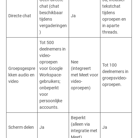
chat (chat
tekstchat
beschikbaar
tijdens
Directe chat
Ja
tijdens
oproepen en
vergaderingen
in aparte
)
threads.
Tot 500
deelnemers in
video-
oproepen
Nee
Tot 100
Groepsgespre
voor Google
(integreert
deelnemers in
kken audio en
Workspace-
met Meet voor
groepsvideo-
video
gebruikers;
video-
oproepen.
onbeperkt
oproepen)
voor
persoonlijke
accounts.
Beperkt
(alleen via
Scherm delen
Ja
Ja
integratie met
Meet)