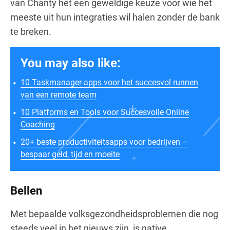
van Chanty het een geweldige keuze voor wie het
meeste uit hun integraties wil halen zonder de bank
te breken.
You may also like:
10 Taskmanager-apps voor het succesvol runnen
van een remote team
10 Platforms en Tools voor Succesvolle Online
Coaching
20+ beste productiviteitsapps voor bedrijven –
bespaar geld, tijd en moeite
Bellen
Met bepaalde volksgezondheidsproblemen die nog
steeds veel in het nieuws zijn, is native