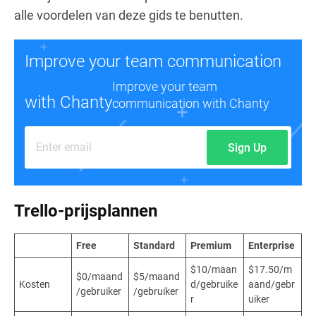
alle voordelen van deze gids te benutten.
Improve your team communication
Improve your team
with Chanty
communication with Chanty
Sign Up
Trello-prijsplannen
Free
Standard
Premium
Enterprise
$10/maan
$17.50/m
$0/maand
$5/maand
Kosten
d/gebruike
aand/gebr
/gebruiker
/gebruiker
r
uiker