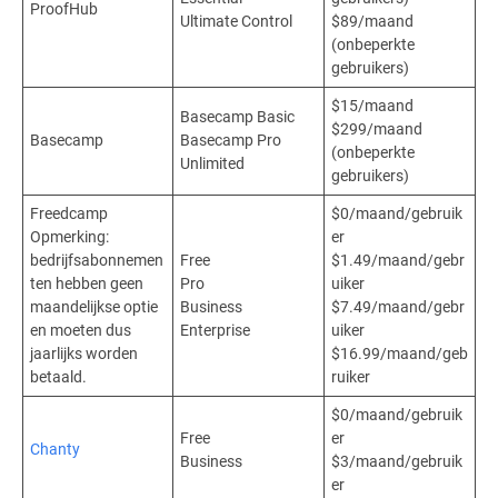
ProofHub
Ultimate Control
$89/maand
(onbeperkte
gebruikers)
$15/maand
Basecamp Basic
$299/maand
Basecamp
Basecamp Pro
(onbeperkte
Unlimited
gebruikers)
Freedcamp
$0/maand/gebruik
Opmerking:
er
bedrijfsabonnemen
Free
$1.49/maand/gebr
ten hebben geen
Pro
uiker
maandelijkse optie
Business
$7.49/maand/gebr
en moeten dus
Enterprise
uiker
jaarlijks worden
$16.99/maand/geb
betaald.
ruiker
$0/maand/gebruik
Free
er
Chanty
Business
$3/maand/gebruik
er