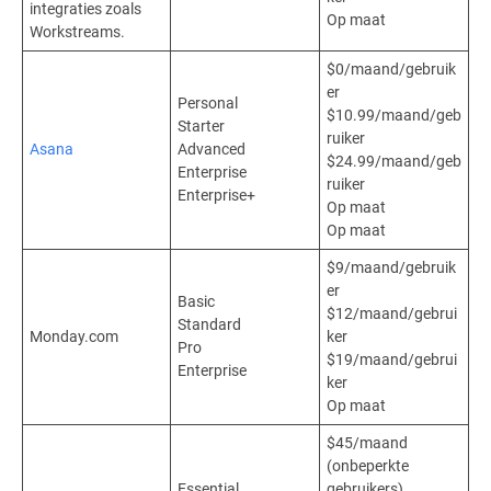
integraties zoals
Op maat
Workstreams.
$0/maand/gebruik
er
Personal
$10.99/maand/geb
Starter
ruiker
Asana
Advanced
$24.99/maand/geb
Enterprise
ruiker
Enterprise+
Op maat
Op maat
$9/maand/gebruik
er
Basic
$12/maand/gebrui
Standard
Monday.com
ker
Pro
$19/maand/gebrui
Enterprise
ker
Op maat
$45/maand
(onbeperkte
Essential
gebruikers)