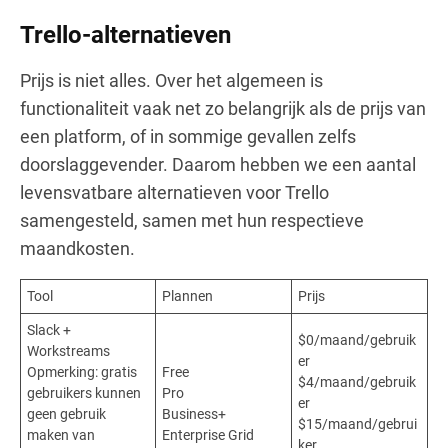
Trello-alternatieven
Prijs is niet alles. Over het algemeen is
functionaliteit vaak net zo belangrijk als de prijs van
een platform, of in sommige gevallen zelfs
doorslaggevender. Daarom hebben we een aantal
levensvatbare alternatieven voor Trello
samengesteld, samen met hun respectieve
maandkosten.
Tool
Plannen
Prijs
Slack +
$0/maand/gebruik
Workstreams
er
Opmerking: gratis
Free
$4/maand/gebruik
gebruikers kunnen
Pro
er
geen gebruik
Business+
$15/maand/gebrui
maken van
Enterprise Grid
ker