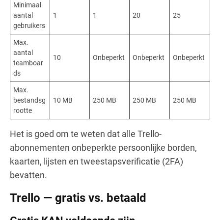
Minimaal
aantal
1
1
20
25
gebruikers
Max.
aantal
10
Onbeperkt
Onbeperkt
Onbeperkt
teamboar
ds
Max.
bestandsg
10 MB
250 MB
250 MB
250 MB
rootte
Het is goed om te weten dat alle Trello-
abonnementen onbeperkte persoonlijke borden,
kaarten, lijsten en tweestapsverificatie (2FA)
bevatten.
Trello — gratis vs. betaald