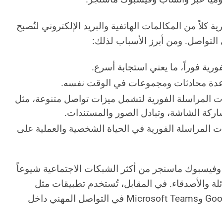
 كلاً من المكالمات الهاتفية والبريد الإلكتروني لتُصبح
 التواصل. ومن أبرز الأسباب لذلك:
ورية فوراً، ما يعني استجابة أسرع.
عدة محادثات ومجموعات في الوقت نفسه.
المراسلة الفورية لتشمل ميزات تواصل متنوعة، مثل
اركة الشاشة، وتبادل الصور والمستندات.
 المراسلة الفورية في الحياة الشخصية والعملية على
عد واتساب، وiMessage، وفيسبوك ماسنجر من أكثر الشبكات الاجتماعية شيوعاً
لة والأصدقاء. في المقابل، تُستخدم تطبيقات مثل
Chanty وSlack وGoogle Chat وMicrosoft Teams في التواصل المهني داخل