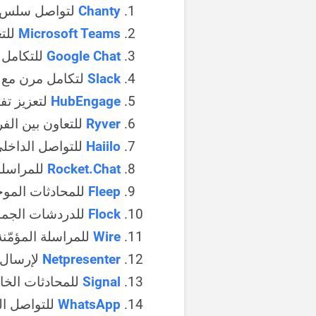
Chanty
لتواصل سلس ب
Microsoft Teams
للت
Google Chat
للتكامل مع orkspace
Slack
لتكامل مرن مع 
HubEngage
لتعزيز تف
Ryver
للتعاون بين الفر
Haiilo
للتواصل الداخلي
Rocket.Chat
للمراسلة 
Fleep
للمحادثات الموج
Flock
للدردشات الجماعي
Wire
للمراسلة المؤمّنة
Netpresenter
لإرسال 
Signal
للمحادثات الخاص
WhatsApp
للتواصل ا