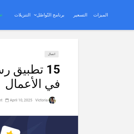
تس
الميزات
التسعير
برنامج التّواصُل
التنزيلات
اتصال
15 تطبيق ر
في الأعمال
nt
April 10, 2025
Victoria