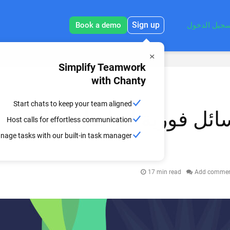
Sign up
جيل الدخول
Book a demo
Simplify Teamwork
with Chanty
Start chats to keep your team aligned
سائل فورية لتواصل فعّال
Host calls for effortless communication
nage tasks with our built-in task manager
17 min read
Add comme