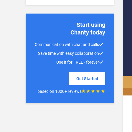
Start using
Chanty today
Communication with chat and calls
Save time with easy collaboration
Use it for FREE - forever
Get Started
based on 1000+ reviews