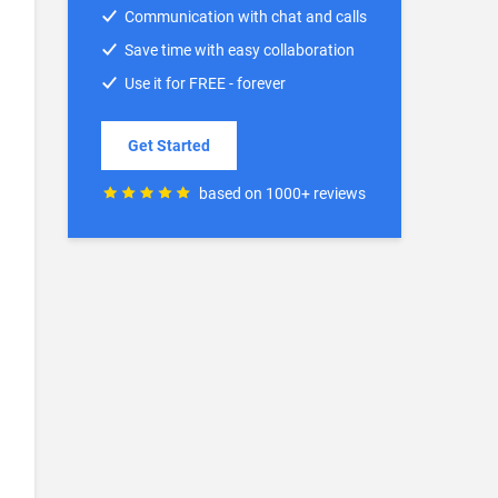
Communication with chat and calls
Save time with easy collaboration
Use it for FREE - forever
Get Started
based on 1000+ reviews