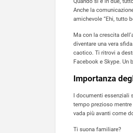
Quando si è in due, tutt
Anche la comunicazione 
amichevole “Ehi, tutto b
Ma con la crescita dell’
diventare una vera sfida
caotico. Ti ritrovi a de
Facebook e Skype. Un b
Importanza degl
I documenti essenziali 
tempo prezioso mentre c
vada più avanti come d
Ti suona familiare?