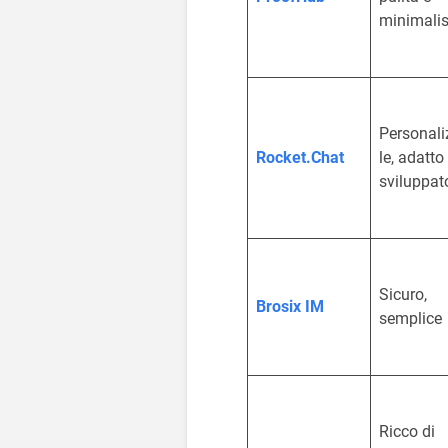
minimalis
Personali
Rocket.Chat
le, adatto
sviluppat
Sicuro,
Brosix IM
semplice
Ricco di