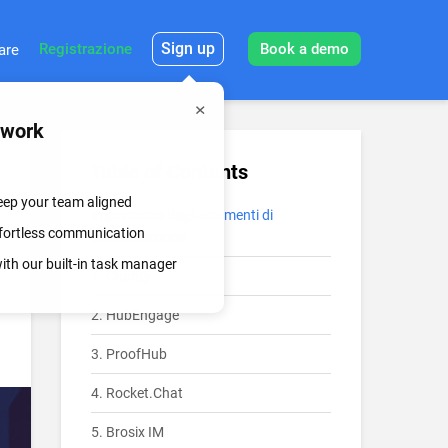
Sign up
Registrazione
Book a demo
are
mwork
Table of Contents
keep your team aligned
Importanza degli strumenti di
effortless communication
comunicazione
th our built-in task manager
1. Chanty
2. HubEngage
3. ProofHub
4. Rocket.Chat
5. Brosix IM