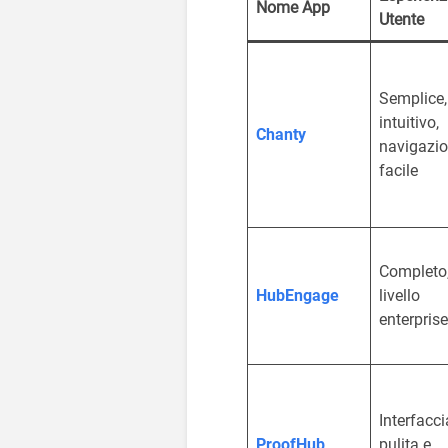
Nome App
Utente
Semplice,
intuitivo,
Chanty
navigazi
facile
Completo
HubEngage
livello
enterprise
Interfacci
ProofHub
pulita e