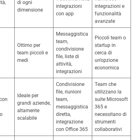
tà,
di ogni
integrazioni
integrazioni e
dimensione
con app
funzionalità
avanzate
Messaggistica
Piccoli team o
team,
Ottimo per
startup in
condivisione
team piccoli e
cerca di
file, liste di
medi
un’opzione
attività,
economica
integrazioni
Condivisione
Team che
file, riunioni
utilizzano la
Ideale per
 con
team,
suite Microsoft
grandi aziende,
messaggistica
365 e
altamente
o
diretta,
necessitano di
scalabile
integrazione
strumenti
con Office 365
collaborativi