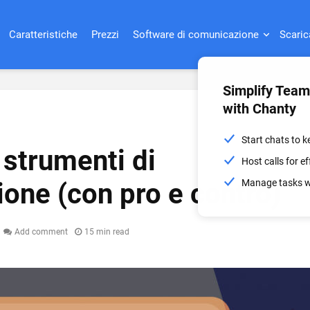
Caratteristiche
Prezzi
Software di comunicazione
Scaric
Simplify Tea
with Chanty
Start chats to 
 strumenti di
Host calls for 
Manage tasks wi
one (con pro e contro)
Add comment
15 min read