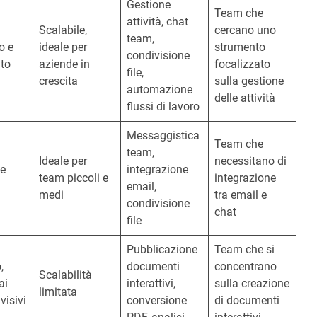
Gestione
Team che
attività, chat
Scalabile,
cercano uno
team,
o e
ideale per
strumento
condivisione
to
aziende in
focalizzato
file,
crescita
sulla gestione
automazione
delle attività
flussi di lavoro
Messaggistica
Team che
team,
Ideale per
necessitano di
 e
integrazione
team piccoli e
integrazione
email,
medi
tra email e
condivisione
chat
file
Pubblicazione
Team che si
,
documenti
concentrano
Scalabilità
ai
interattivi,
sulla creazione
limitata
visivi
conversione
di documenti