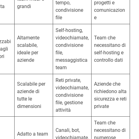
tempo,
progetti e
ta
grandi
condivisione
comunicazion
file
e
Self-hosting,
Altamente
videochiamate,
Team che
zzabi
scalabile,
condivisione
necessitano di
 agli
ideale per
file,
self-hosting e
ori
aziende
messaggistica
controllo dati
team
Reti private,
Scalabile per
Aziende che
videochiamate,
aziende di
richiedono alta
condivisione
tutte le
sicurezza e reti
file, gestione
dimensioni
private
attività
Team che
Canali, bot,
necessitano di
Adatto a team
videochiamate,
numerose