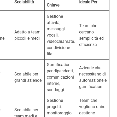
Scalabilità
Ideale Per
Chiave
Gestione
attività,
Team che
messaggi
Adatto a team
cercano
vocali,
one
piccoli e medi
semplicità ed
videochiamate,
efficienza
condivisione
file
Gamification
Aziende che
,
per dipendenti,
Scalabile per
necessitano di
comunicazioni
grandi aziende
automazione e
interne,
gamification
sondaggi
Gestione
Team che
progetti,
vogliono unire
a
Scalabile per
monitoraggio
gestione
team medi e