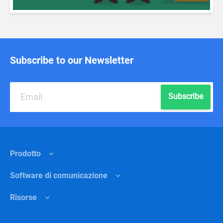
Subscribe to our Newsletter
Subscribe
Prodotto
Software di comunicazione
Caratteristiche
Risorse
Perché Chanty?
Comunicazioni interne
Prezzi
Vedere al dettaglio