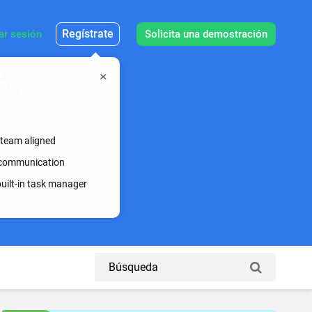
Regístrate
iar sesión
Solicita una demostración
ón
 team aligned
s communication
uilt-in task manager