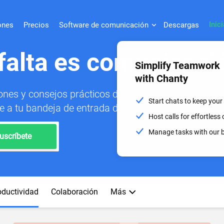
Inic
ones
Precios
Software de comunicación
Descargas
falta es comunicaci
Simplify Teamwork
with Chanty
ones y consejos prácticos de Chanty.
Start chats to keep your
e a tu bandeja de entrada dos veces al mes.
Host calls for effortles
Manage tasks with our b
uscríbete
oductividad
Сolaboración
Más