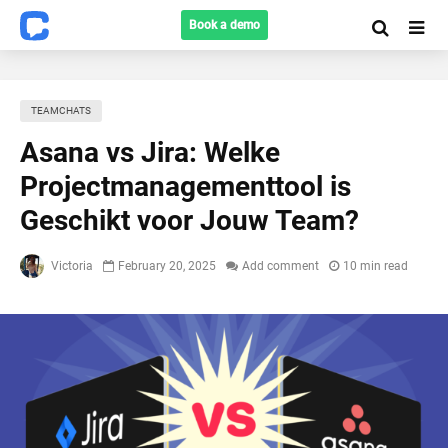
Book a demo
TEAMCHATS
Asana vs Jira: Welke
Projectmanagementtool is
Geschikt voor Jouw Team?
Victoria
February 20, 2025
Add comment
10 min read