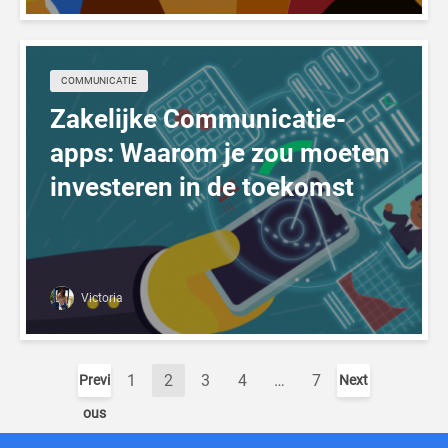
COMMUNICATIE
Zakelijke Communicatie-
apps: Waarom je zou moeten
investeren in de toekomst
Victoria
1
2
3
4
…
7
Previ
Next
ous