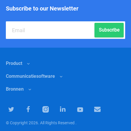
Subscribe to our Newsletter
Subscribe
Product
Communicatiesoftware
Functies
Bronnen
Waarom Chanty?
Interne communicatie
Prijzen
Detailhandel
Helpcentrum
Software voor teamsamenwerking
Marketing
Blog
© Copyright 2026. All Rights Reserved .
Software voor teamproductiviteit
Begeleiding
Gemeenschap