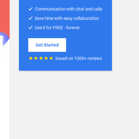
Communication with chat and calls
Save time with easy collaboration
Use it for FREE - forever
Get Started
based on 1000+ reviews