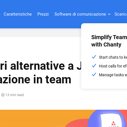
Caratteristiche
Prezzi
Software di comunicazione
Scaric
Simplify Tea
with Chanty
Start chats to 
ri alternative a Jira per
Host calls for 
Manage tasks wi
azione in team
13 min read