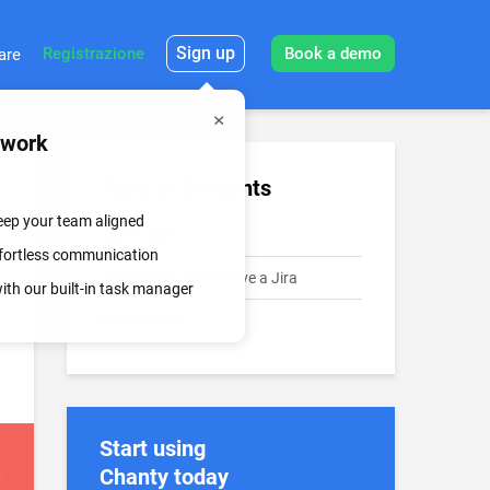
Sign up
Registrazione
Book a demo
are
mwork
Table of Contents
keep your team aligned
Cos’è Jira?
effortless communication
Le 9 migliori alternative a Jira
th our built-in task manager
Conclusione
Start using
Chanty today