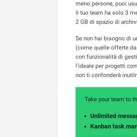
meno persone, puoi usuf
il tuo team ha solo 3 me
2 GB di spazio di archiv
Se non hai bisogno di un
(come quelle offerte da 
con funzionalità di gesti
l’ideale per progetti c
non ti confonderà inuti
Take your team to th
Unlimited messa
Kanban task ma