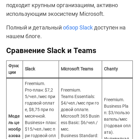
подходит крупным организациям, активно
использующим экосистему Microsoft.
Полный и детальный
обзор Slack
доступен на
нашем блоге.
Сравнение Slack и Teams
Функ
Slack
Microsoft Teams
Chanty
ции
Freemium.
Pro-план: $7,2
Freemium.
5/чел./мес при
Teams Essentials:
Freemium.
годовой оплат
$4/чел./мес при го
Business Pla
е, $8,75 при по
довой оплате.
n: $3/пользо
Моде
месячной.
Microsoft 365 Busin
ватель/мес
ль це
Business+ план:
ess Basic: $6/чел./
(годовая опл
нообр
$15/чел./мес п
мес.
ата).
азова
ри годовой опл
Business Standard:
Индивидуал