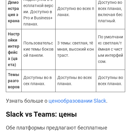
Демо
Доступно во
есплатной верс
нстра
Доступно во всех п
всех планах,
ии. Доступно в
ция э
ланах.
включая бес
Pro и Business+
крана
платный.
планах.
Настр
По умолчани
ойки
Пользовательс
3 темы: светлая, тё
ю: светлая/т
интер
кие темы боков
мная, высокий кон
ёмная с чист
фейс
ой панели.
траст.
ым интерфей
а (цв
сом.
ета)
Темы
Доступны во в
Доступны во всех
Доступны во
разго
сех планах.
планах.
всех планах.
воров
Узнать больше о
ценообразовании Slack
.
Slack vs Teams: цены
Обе платформы предлагают бесплатные