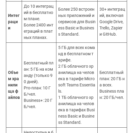
До 10 интеграц
Более 250 встроен
30+ интеграц
ий в бесплатно
Интег
ных приложений и
ий, включая
м плане.
раци
сервисов для Busin
Google Drive,
Более 2400 инт
и
ess Basic и Busines
Trello, Zapier
еграций в плат
s Standard.
и GitHub.
ных планах.
5 ГБ для всех кома
нд в бесплатном т
арифе.
Бесплатный пл
2 ГБ облачного хр
ан: 5 ГБ на ком
Объе
анилища на челов
Бесплатный
анду (только 9
м хра
ека в тарифе Micro
план: 20 ГБ н
0 дней).
нили
soft Teams Essentia
а всех.
Pro-план: 10 Г
ща ф
ls.
Business пла
Б/чел.
айлов
1 ТБ облачного хр
н: 20 ГБ/чел.
Business+: 20 Г
анилища на челов
Б/чел.
ека в тарифах Busi
ness Basic и Busine
ss Standard.
Недоступна в б