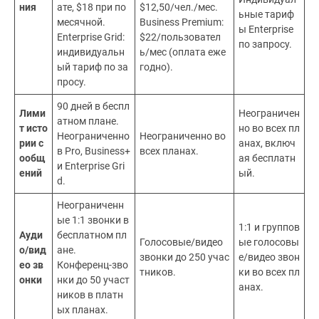
ния
ате, $18 при по
$12,50/чел./мес.
ьные тариф
месячной.
Business Premium:
ы Enterprise
Enterprise Grid:
$22/пользовател
по запросу.
индивидуальн
ь/мес (оплата еже
ый тариф по за
годно).
просу.
90 дней в беспл
Лими
Неограничен
атном плане.
т исто
но во всех пл
Неограниченно
Неограниченно во
рии с
анах, включ
в Pro, Business+
всех планах.
ообщ
ая бесплатн
и Enterprise Gri
ений
ый.
d.
Неограниченн
ые 1:1 звонки в
1:1 и группов
Ауди
бесплатном пл
Голосовые/видео
ые голосовы
о/вид
ане.
звонки до 250 учас
е/видео звон
ео зв
Конференц-зво
тников.
ки во всех пл
онки
нки до 50 участ
анах.
ников в платн
ых планах.